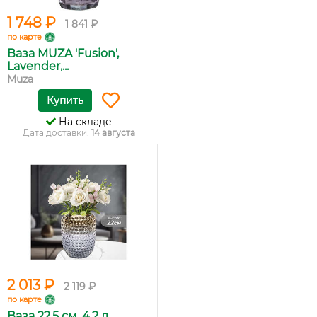
1 748 ₽
1 841 ₽
по карте
Ваза MUZA 'Fusion',
Lavender,...
Muza
Купить
На складе
Дата доставки:
14 августа
2 013 ₽
2 119 ₽
по карте
Ваза 22.5 см, 4.2 л,