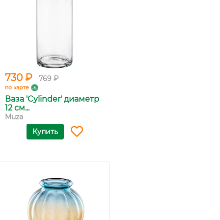
730 ₽
769 ₽
по карте
Ваза 'Cylinder' диаметр
12 см...
Muza
Купить