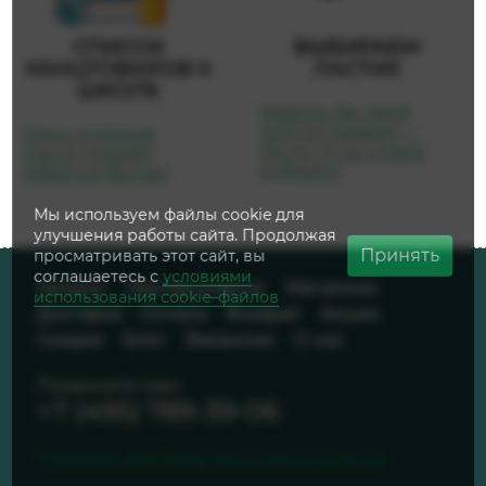
СПИСОК
ВЫБИРАЕМ
КАНЦТОВАРОВ К
ЛАСТИК
ШКОЛЕ
Казалось бы, такой
простой предмет —
Очень полезный
ластик. А так сложно
список поможет
выбирать!
собраться быстро!
Мы используем файлы cookie для
улучшения работы сайта. Продолжая
Принять
просматривать этот сайт, вы
соглашаетесь с
условиями
Каталог
Мастер-классы
Магазины
использования cookie–файлов
Доставка
Оплата
Возврат
Акции
Скидки
Блог
Вакансии
О нас
Позвоните нам:
+7 (495) 789-39-06
Политика обработки персональных данных