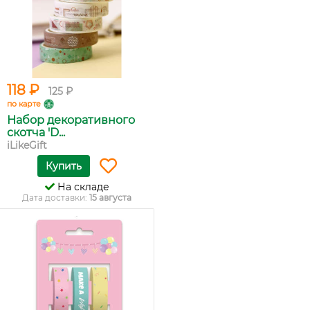
118 ₽
125 ₽
по карте
Набор декоративного
скотча 'D...
iLikeGift
Купить
На складе
Дата доставки:
15 августа