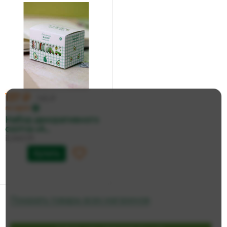
137 ₽
145 ₽
по карте
Набор декоративного
скотча «A...
iLikeGift
Купить
Показать товары всех магазинов