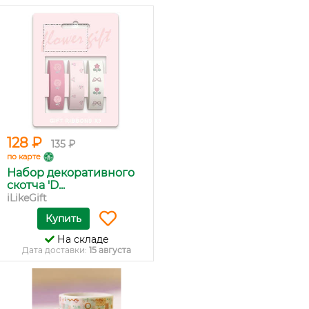
128 ₽
135 ₽
по карте
Набор декоративного
скотча 'D...
iLikeGift
Купить
На складе
Дата доставки:
15 августа