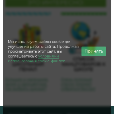
ЭТО ИНТЕРЕСНО:
Мы используем файлы cookie для
улучшения работы сайта. Продолжая
Принять
просматривать этот сайт, вы
соглашаетесь с
условиями
ВЫБИРАЕМ
СПИСОК
использования cookie–файлов
ШКОЛЬНЫЙ
КАНЦТОВАРОВ К
ПЕНАЛ
ШКОЛЕ
Большие и маленькие,
Очень полезный
яркие и одноцветные.
список поможет
Как выбрать нужный?
собраться быстро!