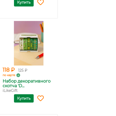
Купить
118 ₽
125 ₽
по карте
Набор декоративного
скотча 'D...
iLikeGift
Купить