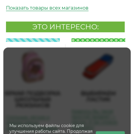
Показать товары всех магазинов
ЭТО ИНТЕРЕСНО:
ЯРКАЯ ПОДБОРКА
ВЫБИРАЕМ
ШКОЛЬНЫХ
ЛАСТИК
РЮКЗАКОВ
Казалось бы, такой
простой предмет —
Стильные, лёгкие и
ластик. А так сложно
модные ранцы
Мы используем файлы cookie для
выбирать!
качественных брендов!
улучшения работы сайта. Продолжая