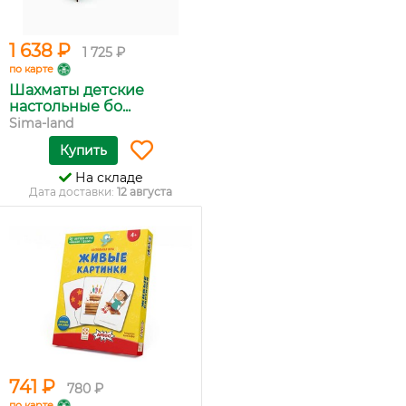
1 638 ₽
1 725 ₽
по карте
Шахматы детские
настольные бо...
Sima-land
Купить
На складе
Дата доставки:
12 августа
741 ₽
780 ₽
по карте