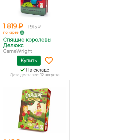
1 819 ₽
1 915 ₽
по карте
Спящие королевы
Делюкс
GameWright
Купить
На складе
Дата доставки:
12 августа