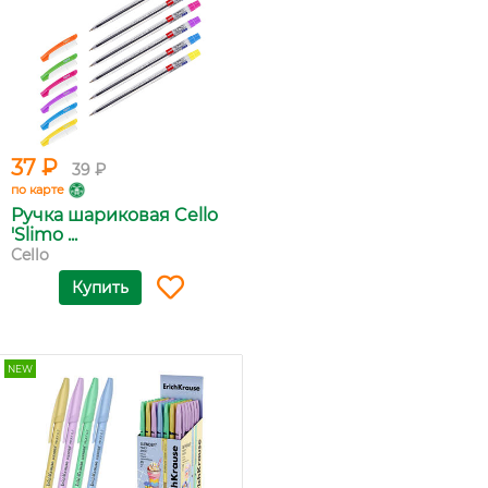
37 ₽
39 ₽
по карте
Ручка шариковая Cello
'Slimo ...
Cello
Купить
NEW