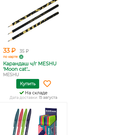
33 ₽
35 ₽
по карте
Карандаш ч/г MESHU
'Moon cat'...
MESHU
Купить
На складе
Дата доставки:
15 августа