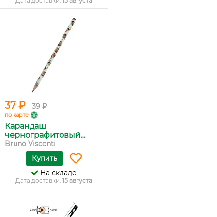
Дата доставки:
15 августа
37 ₽
39 ₽
по карте
Карандаш
чернографитовый
'Тир...
Bruno Visconti
Купить
На складе
Дата доставки:
15 августа