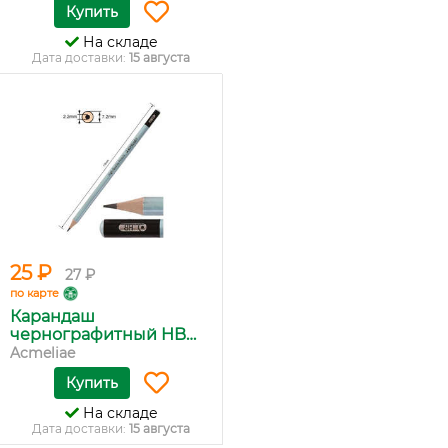
Купить
На складе
Дата доставки:
15 августа
25 ₽
27 ₽
по карте
Карандаш
чернографитный HB
кр...
Acmeliae
Купить
На складе
Дата доставки:
15 августа