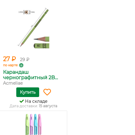
27 ₽
29 ₽
по карте
Карандаш
чернографитный 2B
кр...
Acmeliae
Купить
На складе
Дата доставки:
15 августа