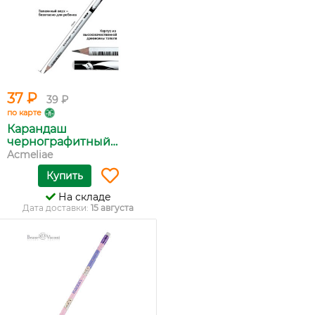
37 ₽
39 ₽
по карте
Карандаш
чернографитный
Acmel...
Acmeliae
Купить
На складе
Дата доставки:
15 августа