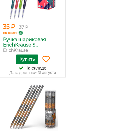
35 ₽
37 ₽
по карте
Ручка шариковая
ErichKrause S...
ErichKrause
Купить
На складе
Дата доставки:
15 августа