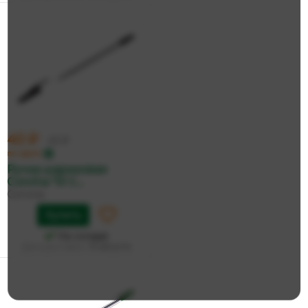
40 ₽
43 ₽
по карте
Ручка шариковая
Corvina "51 C...
Corvina
Купить
На складе
Дата доставки:
15 августа