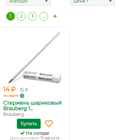
Хорошо
Цена ↑
1
2
3
…
14 ₽
15 ₽
по карте
Cтержень шариковый
Brauberg 1...
Brauberg
Купить
На складе
Дата доставки:
15 августа