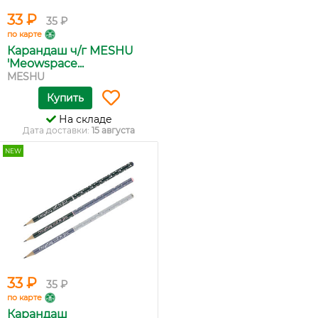
33 ₽
35 ₽
по карте
Карандаш ч/г MESHU
'Meowspace...
MESHU
Купить
На складе
Дата доставки:
15 августа
NEW
33 ₽
35 ₽
по карте
Карандаш