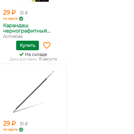
29 ₽
31 ₽
по карте
Карандаш
чернографитный
'Acme...
Acmeliae
Купить
На складе
Дата доставки:
15 августа
29 ₽
31 ₽
по карте