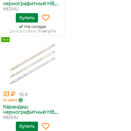
чернографитный НВ,
M...
MESHU
Купить
На складе
Дата доставки:
15 августа
NEW
33 ₽
35 ₽
по карте
Карандаш
чернографитный HB,
M...
MESHU
Купить