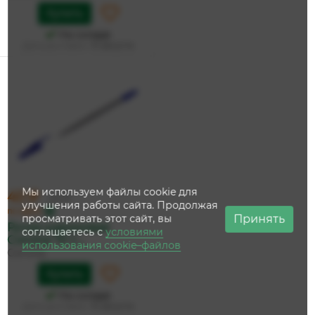
Купить
На складе
Дата доставки:
15 августа
Мы используем файлы cookie для
40 ₽
43 ₽
улучшения работы сайта. Продолжая
по карте
Принять
просматривать этот сайт, вы
Ручка шариковая
соглашаетесь с
условиями
Corvina "51 C...
использования cookie–файлов
Corvina
Купить
На складе
Дата доставки:
15 августа