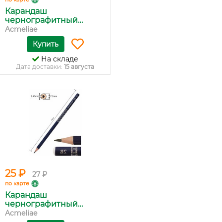
Карандаш
чернографитный
ACMEL...
Acmeliae
Купить
На складе
Дата доставки:
15 августа
25 ₽
27 ₽
по карте
Карандаш
чернографитный
'Acme...
Acmeliae