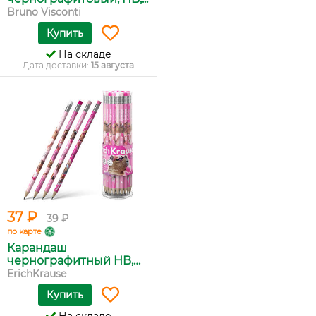
Bruno Visconti
Купить
На складе
Дата доставки:
15 августа
37 ₽
39 ₽
по карте
Карандаш
чернографитный HB,
п...
ErichKrause
Купить