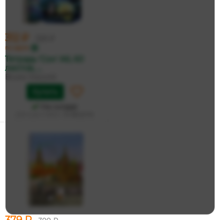
312 ₽
329 ₽
по карте
Тетрадь 'Сон' А6, 60
листов, ...
Bruno Visconti
Купить
На складе
Дата доставки:
12 августа