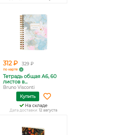
312 ₽
329 ₽
по карте
Тетрадь общая А6, 60
листов в...
Bruno Visconti
Купить
На складе
Дата доставки:
12 августа