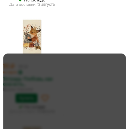
На складе
Дата доставки:
12 августа
111 ₽
117 ₽
по карте
Тетрадь 'Любовь, как
она есть...
Bruno Visconti
Купить
На складе
Дата доставки:
12 августа