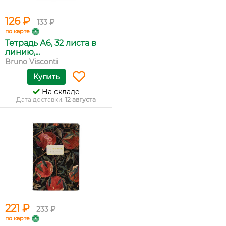
126 ₽
133 ₽
по карте
Тетрадь А6, 32 листа в
линию,...
Bruno Visconti
Купить
На складе
Дата доставки:
12 августа
221 ₽
233 ₽
по карте