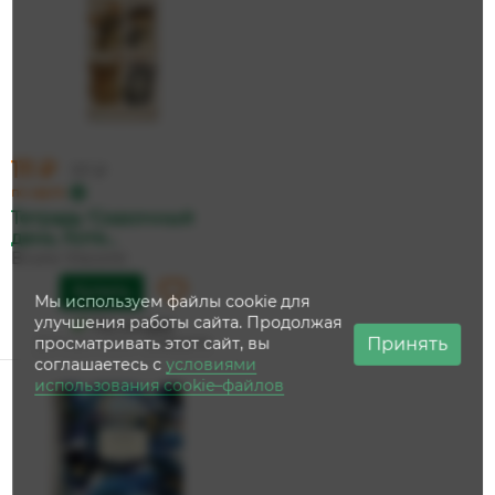
111 ₽
117 ₽
по карте
Тетрадь 'Сказочный
день. Коте...
Bruno Visconti
Купить
Мы используем файлы cookie для
улучшения работы сайта. Продолжая
На складе
Принять
просматривать этот сайт, вы
Дата доставки:
12 августа
соглашаетесь с
условиями
использования cookie–файлов