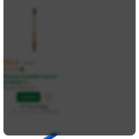
170 ₽
179 ₽
по карте
Ручка гелевая пиши-
стирай, 0....
Bruno Visconti
Купить
На складе
Дата доставки:
11 августа