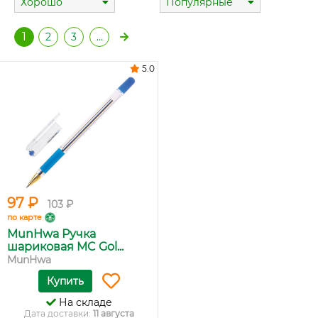
Хорошо
Популярные
1
2
3
…
5.0
97 ₽
103 ₽
по карте
MunHwa Ручка
шариковая MC Gol...
MunHwa
Купить
На складе
Дата доставки:
11 августа