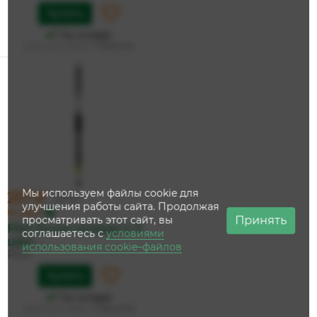
Купить
На складе
Дата доставки:
11 августа
Мы используем файлы cookie для
257 ₽
271 ₽
улучшения работы сайта. Продолжая
по карте
Принять
просматривать этот сайт, вы
Pilot Ручка гелевая G-3
соглашаетесь с
условиями
цвет ...
использования cookie–файлов
Pilot
Купить
На складе
Дата доставки:
11 августа