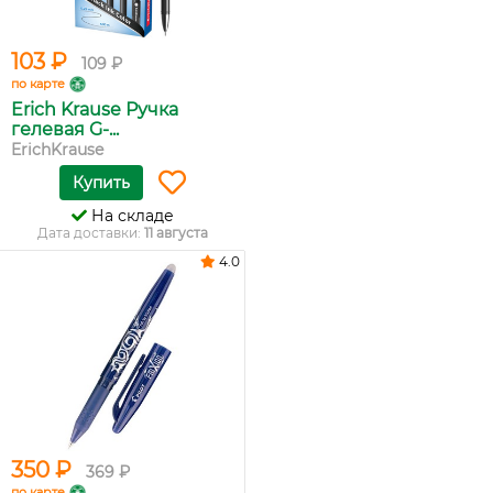
103 ₽
109 ₽
по карте
Erich Krause Ручка
гелевая G-...
ErichKrause
Купить
На складе
Дата доставки:
11 августа
4.0
350 ₽
369 ₽
по карте