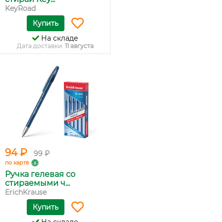
KeyRoad
Купить
На складе
Дата доставки:
11 августа
94 ₽
99 ₽
по карте
Ручка гелевая сo
стираемыми ч...
ErichKrause
Купить