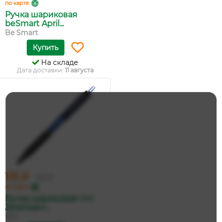
по карте
Ручка шариковая
beSmart April...
Be Smart
Купить
На складе
Дата доставки:
11 августа
135 ₽
143 ₽
по карте
Ручка шариковая Uni
Jetstream...
Uni