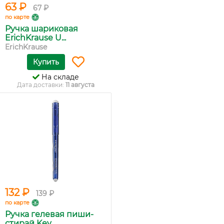
63 ₽
67 ₽
по карте
Ручка шариковая
ErichKrause U...
ErichKrause
Купить
На складе
Дата доставки:
11 августа
132 ₽
139 ₽
по карте
Ручка гелевая пиши-
стирай Key...