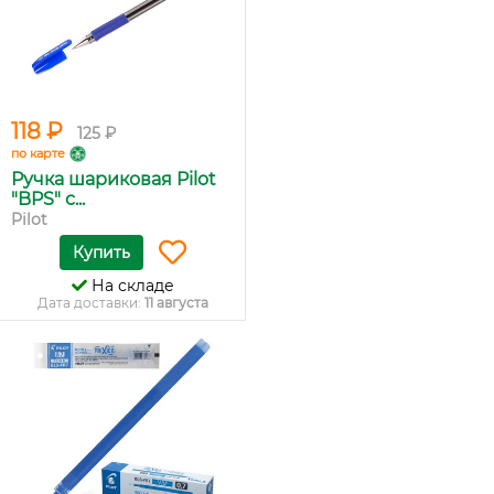
118 ₽
125 ₽
по карте
Ручка шариковая Pilot
"BPS" с...
Pilot
Купить
На складе
Дата доставки:
11 августа