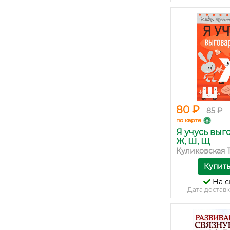
80 ₽
85 ₽
по карте
Я учусь выг
Ж, Ш, Щ
Куликовская Т.,
Купит
На с
Дата доставк