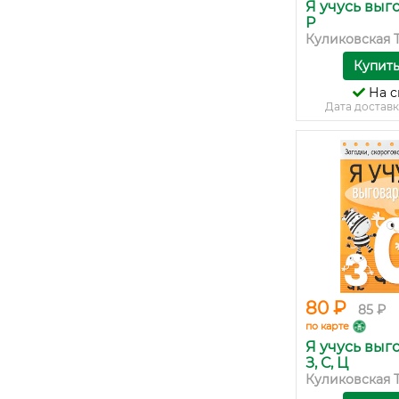
Я учусь выг
Р
Куликовская Т.,
Купит
На с
Дата доставк
80 ₽
85 ₽
по карте
Я учусь выг
З, С, Ц
Куликовская Т.,