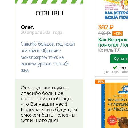
ОТЗЫВЫ
382 ₽
Олег,
20 апреля 2021 года
449 ₽
−15%
Как Ветерок
Спасибо большое, год искал
помогал. Лог.
эти книги. Общение с
Коваль Т.Л.
менеджером тоже на
Купит
высшем уровне. Спасибо
На с
вам.
Дата доставк
-15%
Олег, здравствуйте,
спасибо большое,
очень приятно! Рады,
что Вы нашли нас :)
Надеемся, и в будущем
сможем быть полезны.
Отличного дня!