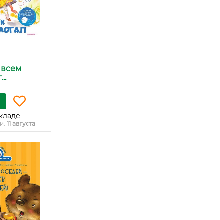
 всем
..
ь
кладе
и:
11 августа