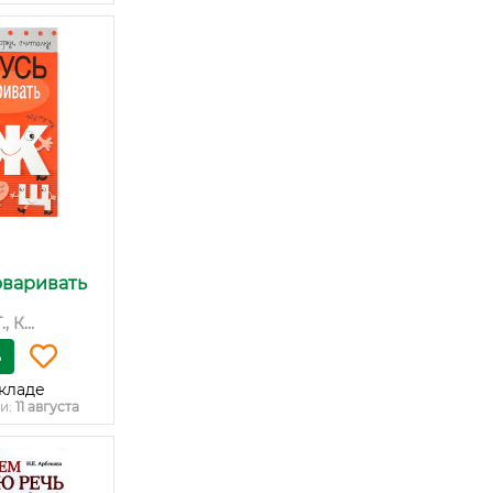
оваривать
 К...
ь
кладе
и:
11 августа