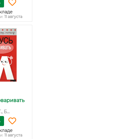
ь
кладе
и:
11 августа
оваривать
 Б...
ь
кладе
и:
11 августа