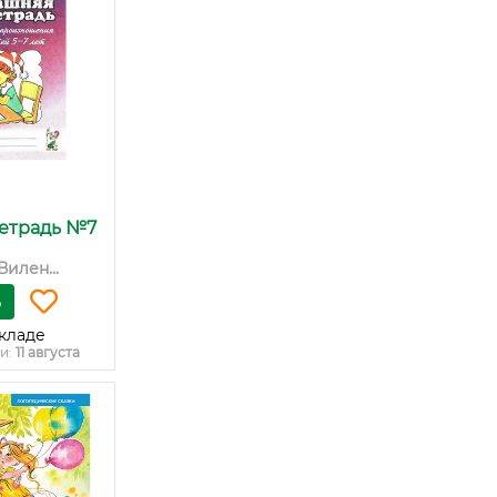
етрадь №7
илен...
ь
кладе
и:
11 августа