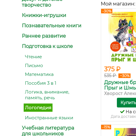
Мой магазин:
творчество
-30%
Книжки-игрушки
Познавательные книги
Раннее развитие
Подготовка к школе
Чтение
Письмо
375 ₽
Математика
535 ₽
−30%
Дружные б
Пособия 3 в 1
Прыг и Шмыг!
Логика, внимание,
Хворост Алекс
память, речь
Купит
Логопедия
На с
Дата доставк
Иностранные языки
-15%
Учебная литература
для школьников