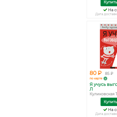
Купит
На с
Дата доставк
80 ₽
85 ₽
по карте
Я учусь выг
Л
Куликовская Т.,
Купит
На с
Дата доставк