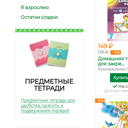
Я взрослею
Остатки сладки
149 ₽
175 ₽
−15%
Домашняя т
для закре...
Коноваленко В
Купит
ПРЕДМЕТНЫЕ
На с
ТЕТРАДИ
Дата доставк
Предметные тетради для
-15%
удобства, красоты и
поддержания порядка!