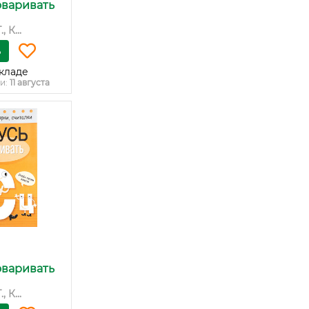
оваривать
 К...
ь
кладе
и:
11 августа
оваривать
 К...