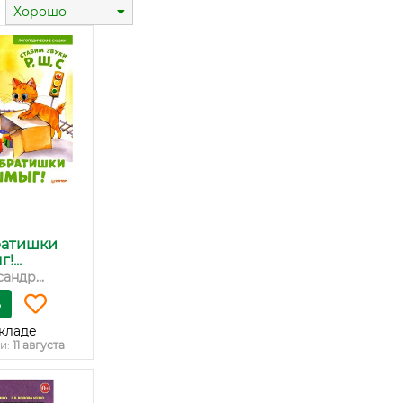
Хорошо
ратишки
...
андр...
ь
кладе
и:
11 августа