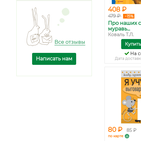
408 ₽
479 ₽
−15%
Про наших с
муравь...
Коваль Т.Л.
Все отзывы
Купит
На с
Написать нам
Дата доставк
80 ₽
85 ₽
по карте