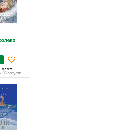
ролева
ь
кладе
и:
13 августа