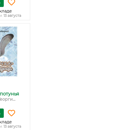
ь
кладе
и:
13 августа
потунья
орги...
ь
кладе
и:
13 августа