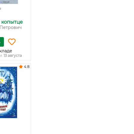
₽
 копытце
 Петрович
ь
кладе
и:
13 августа
4.8