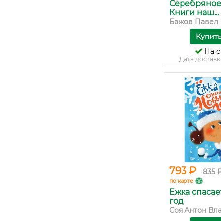
Серебряное
Книги наш...
Бажов Павел
Купит
На с
Дата доставк
793 ₽
835 
по карте
Ёжка спаса
год
Соя Антон Вла