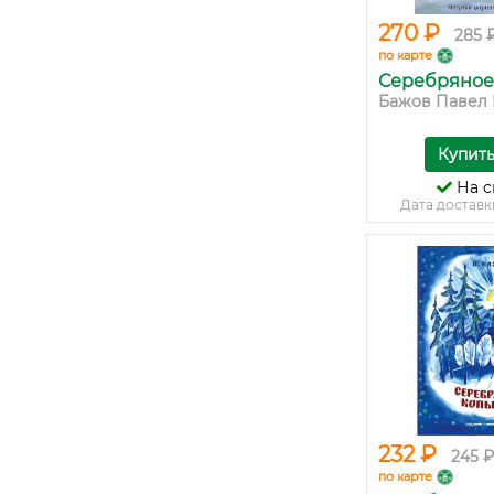
270 ₽
285 
по карте
Серебряное
Бажов Павел
Купит
На с
Дата доставк
232 ₽
245 ₽
по карте