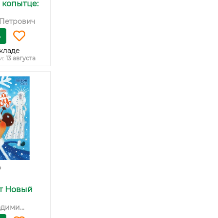
 копытце:
 Петрович
ь
кладе
и:
13 августа
₽
ет Новый
дими...