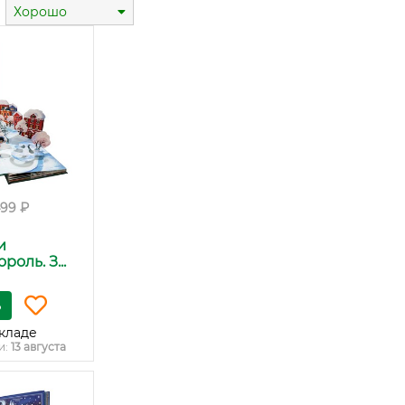
Хорошо
499 ₽
и
оль. З...
ь
кладе
и:
13 августа