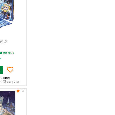
99 ₽
олева.
.
ь
кладе
и:
13 августа
5.0