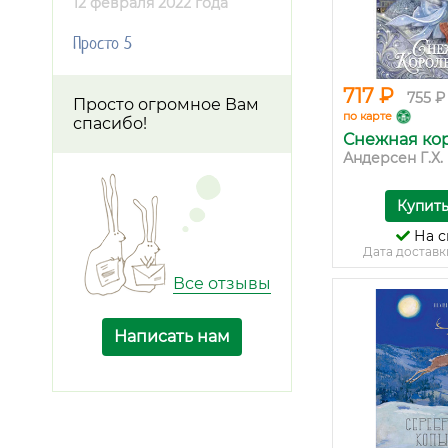
12 февраля 2022 года
Просто 5
717 ₽
755 ₽
Просто огромное Вам
по карте
спасибо!
Снежная ко
Андерсен Г.Х.
Купит
На с
Дата доставк
Все отзывы
Написать нам