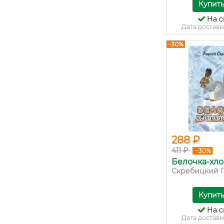
Купит
На с
Дата доставк
-30%
288 ₽
411 ₽
−30%
Белочка-хло
Скребицкий Ге
Купит
На с
Дата доставк