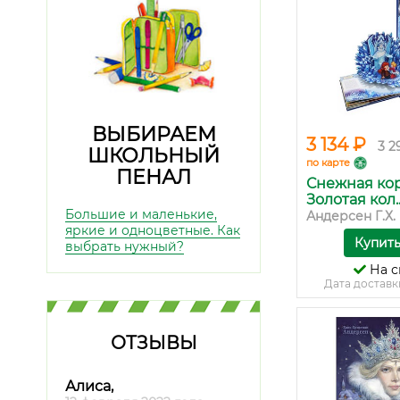
ВЫБИРАЕМ
3 134 ₽
3 2
ШКОЛЬНЫЙ
по карте
ПЕНАЛ
Снежная кор
Золотая кол..
Большие и маленькие,
Андерсен Г.Х.
яркие и одноцветные. Как
Купит
выбрать нужный?
На с
Дата доставк
ОТЗЫВЫ
Алиса,