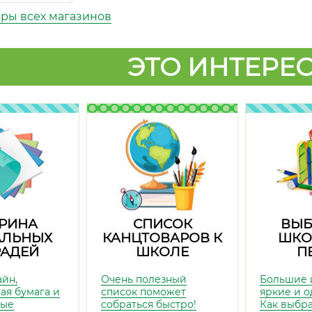
ары всех магазинов
ЭТО ИНТЕРЕС
РИНА
СПИСОК
ВЫБ
АЛЬНЫХ
КАНЦТОВАРОВ К
ШКО
РАДЕЙ
ШКОЛЕ
П
айн,
Очень полезный
Большие 
ая бумага и
список поможет
яркие и о
ные
собраться быстро!
Как выбр