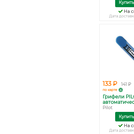
Купит
На с
Дата доставк
133 ₽
141 ₽
по карте
Грифели PIL
автоматичес.
Pilot
Купит
На с
Дата доставк