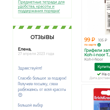
Предметные тетради для
удобства, красоты и
поддержания порядка!
ОТЗЫВЫ
99 ₽
105 ₽
по карте
Елена,
Грифели за
27 апреля 2023 года
Koh-i-noor T..
Koh-I-Noor
Купит
Здравствуйте!
На с
Спасибо большое за подарок!
Дата доставк
Получила посылку, глаза
разбежались от всей красоты
😍
Большой выбор