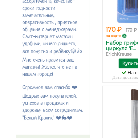
ассортимента, качество-
сроки годности
замечательные,
оперативность , приятное
общение с менеджерами.
170 ₽
179 ₽
Сайт-интернет магазин
по карте
удобный, ничего лишнего,
Набор гриф
циркуля 'E...
все понятно и ребёнку😄👍
ErichKrause
Мне очень нравится ваш
Купит
магазин! Жалко, что нет в
На с
нашем городе(
Дата доставк
Огромное вам спасибо ❤️
Щедрых вам покупателей,
успехов в продажах и
здоровья всем сотрудникам.
"Белый Кролик" ❤️🐇❤️