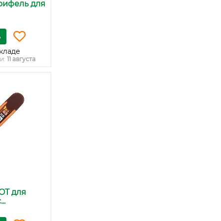
Грифель для
ь
кладе
и:
11 августа
OT для
..