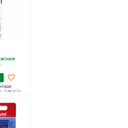
пасные
.
ь
кладе
и:
11 августа