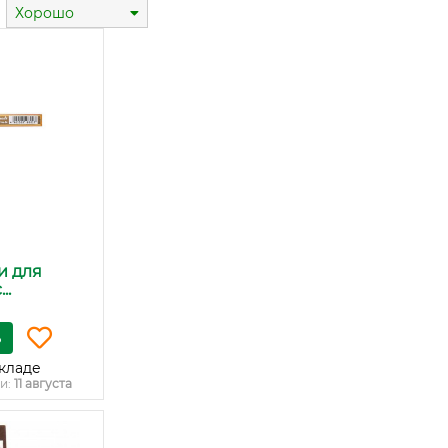
Хорошо
и для
..
ь
кладе
и:
11 августа