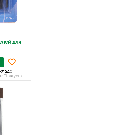
елей для
ь
кладе
и:
11 августа