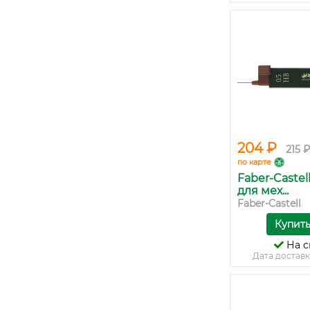
204 ₽
215 ₽
по карте
Faber-Castel
для мех...
Faber-Castell
Купит
На с
Дата доставк