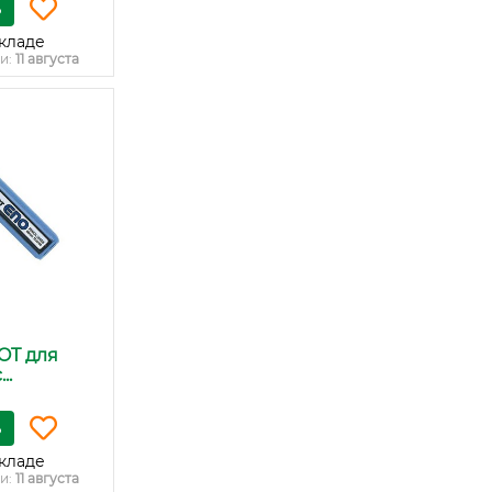
ь
кладе
и:
11 августа
OT для
..
ь
кладе
и:
11 августа