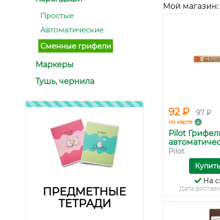
Мой магазин:
Простые
Автоматические
Сменные грифели
Маркеры
Тушь, чернила
92 ₽
97 ₽
по карте
Pilot Грифел
автоматичес.
Pilot
Купит
На с
Дата доставк
ПРЕДМЕТНЫЕ
ТЕТРАДИ