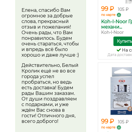
99 ₽
105 ₽
Елена, спасибо Вам
по карте
огромное за добрые
слова, прекрасный
Koh-I-Noor 
отзыв и пожелания!
механи...
Очень рады, что Вам
Koh-I-Noor
понравилось. Будем
Купит
очень стараться, чтобы
и впредь всё было
На с
хорошо и даже лучше :)
Дата доставк
Действительно, Белый
Кролик ещё не во все
города успел
пробраться, но ведь
есть доставка! Будем
рады Вашим заказам.
От души поздравляем
с подарками, и уже
ждём Вас снова в
гости! Отличного дня,
99 ₽
всего доброго!
105 ₽
по карте