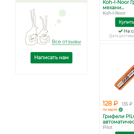
Koh-I-Noor 
механи...
Koh-I-Noor
Купит
На с
Дата доставк
Все отзывы
Написать нам
128 ₽
135 ₽
по карте
Грифели PIL
автоматичес.
Pilot