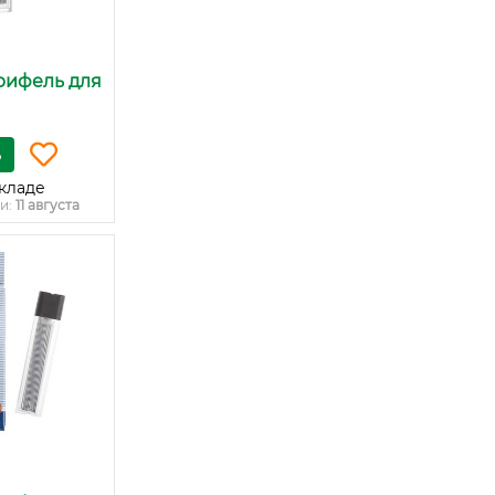
Грифель для
ь
кладе
и:
11 августа