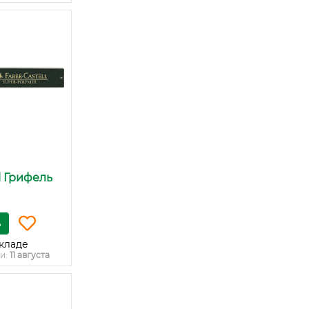
l Грифель
ь
кладе
и:
11 августа