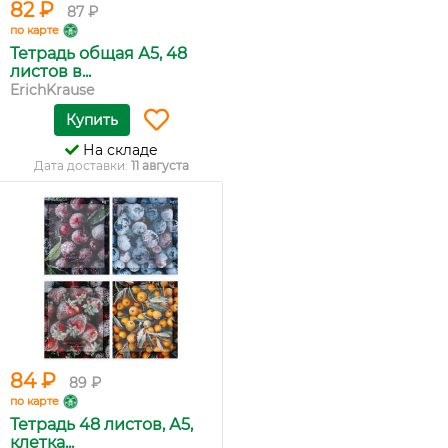
82 ₽
87 ₽
по карте
Тетрадь общая А5, 48
листов в...
ErichKrause
Купить
На складе
Дата доставки:
11 августа
84 ₽
89 ₽
по карте
Тетрадь 48 листов, А5,
клетка...