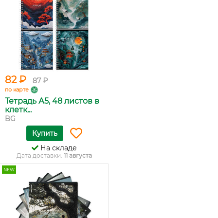
82 ₽
87 ₽
по карте
Тетрадь А5, 48 листов в
клетк...
BG
Купить
На складе
Дата доставки:
11 августа
NEW