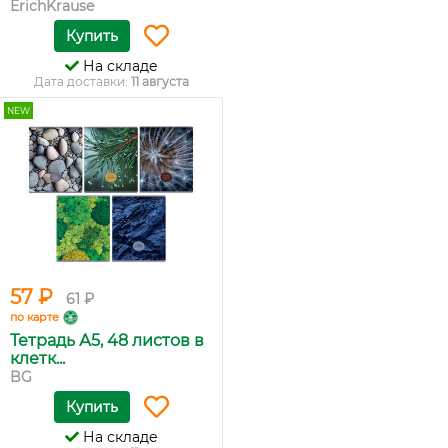
ErichKrause
Купить
На складе
Дата доставки:
11 августа
NEW
57 ₽
61 ₽
по карте
Тетрадь А5, 48 листов в
клетк...
BG
Купить
На складе