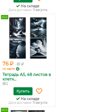
На складе
Дата доставки:
11 августа
NEW
76 ₽
81 ₽
по карте
Тетрадь А5, 48 листов в
клетк...
BG
Купить
На складе
Дата доставки:
11 августа
NEW