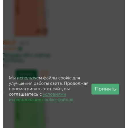
84 ₽
89 ₽
по карте
Тетрадь 48 л, клетка
'UniTone...
BG
Купить
Мы используем файлы cookie для
На складе
улучшения работы сайта. Продолжая
Дата доставки:
11 августа
Принять
просматривать этот сайт, вы
соглашаетесь с
условиями
использования cookie–файлов