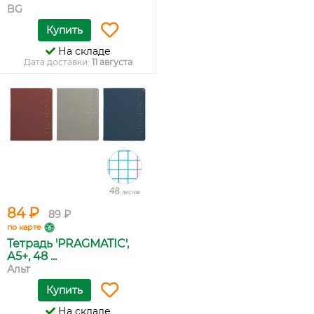
BG
Купить
На складе
Дата доставки:
11 августа
84 ₽
89 ₽
по карте
Тетрадь 'PRAGMATIC',
А5+, 48 ...
Альт
Купить
На складе