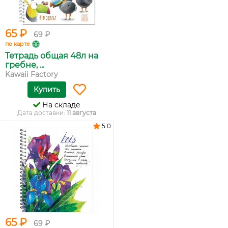
65 ₽
69 ₽
по карте
Тетрадь общая 48л на
гребне, ...
Kawaii Factory
Купить
На складе
Дата доставки:
11 августа
5.0
65 ₽
69 ₽