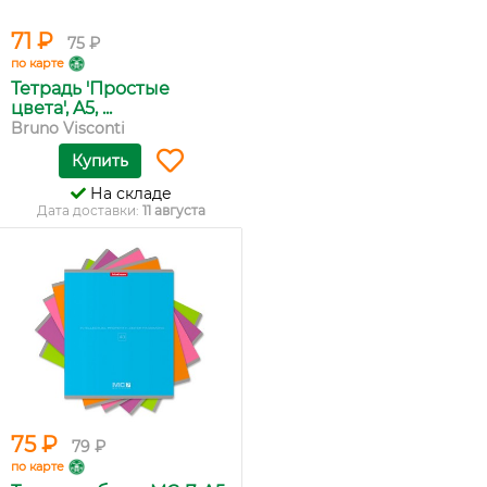
71 ₽
75 ₽
по карте
Тетрадь 'Простые
цвета', A5, ...
Bruno Visconti
Купить
На складе
Дата доставки:
11 августа
75 ₽
79 ₽
по карте