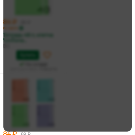
84 ₽
89 ₽
по карте
Тетрадь 48 л, клетка
'UniTone...
BG
Купить
На складе
Дата доставки:
11 августа
84 ₽
89 ₽