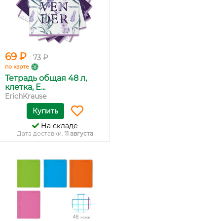
69 ₽
73 ₽
по карте
Тетрадь общая 48 л,
клетка, E...
ErichKrause
Купить
На складе
Дата доставки:
11 августа