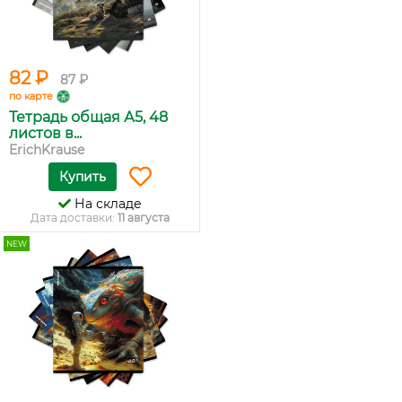
82 ₽
87 ₽
по карте
Тетрадь общая А5, 48
листов в...
ErichKrause
Купить
На складе
Дата доставки:
11 августа
NEW