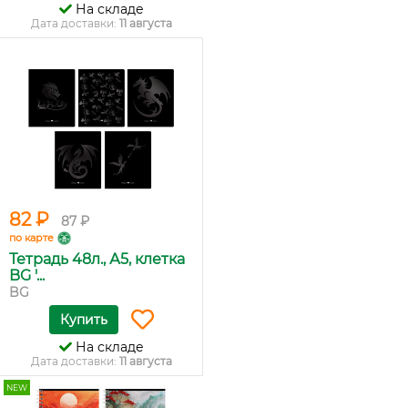
На складе
Дата доставки:
11 августа
82 ₽
87 ₽
по карте
Тетрадь 48л., А5, клетка
BG '...
BG
Купить
На складе
Дата доставки:
11 августа
NEW