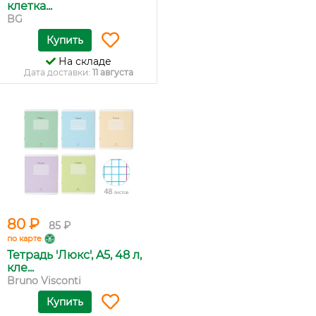
клетка...
BG
Купить
На складе
Дата доставки:
11 августа
80 ₽
85 ₽
по карте
Тетрадь 'Люкс', A5, 48 л,
кле...
Bruno Visconti
Купить