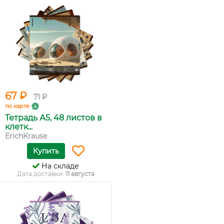
67 ₽
71 ₽
по карте
Тетрадь А5, 48 листов в
клетк...
ErichKrause
Купить
На складе
Дата доставки:
11 августа