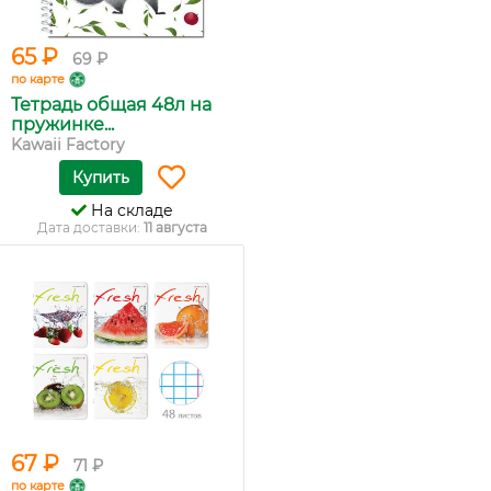
65 ₽
69 ₽
по карте
Тетрадь общая 48л на
пружинке...
Kawaii Factory
Купить
На складе
Дата доставки:
11 августа
67 ₽
71 ₽
по карте