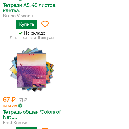
Тетради А5, 48 листов,
клетка...
Bruno Visconti
Купить
На складе
Дата доставки:
11 августа
67 ₽
71 ₽
по карте
Тетрадь общая 'Colors of
Natu...
ErichKrause