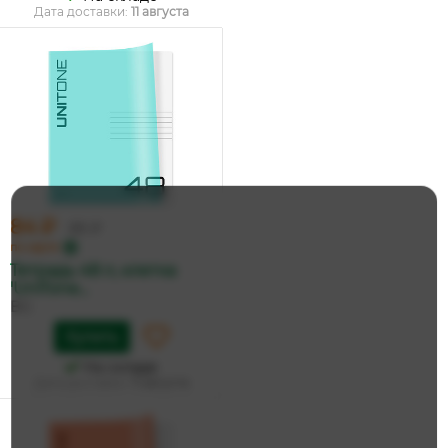
Дата доставки:
11 августа
84 ₽
89 ₽
по карте
Тетрадь 48 л, клетка
'UniTone...
BG
Купить
На складе
Дата доставки:
11 августа