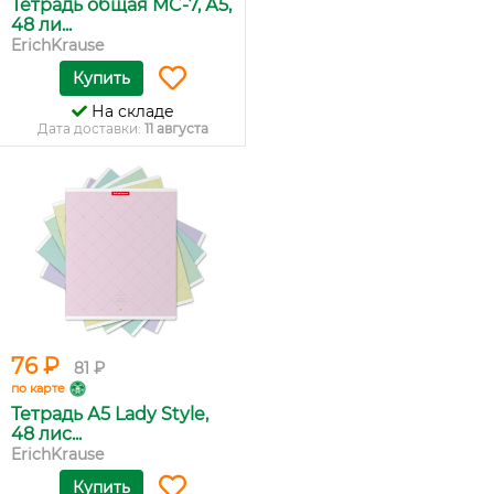
Тетрадь общая MC-7, А5,
48 ли...
ErichKrause
Купить
На складе
Дата доставки:
11 августа
76 ₽
81 ₽
по карте
Тетрадь А5 Lady Style,
48 лис...
ErichKrause
Купить