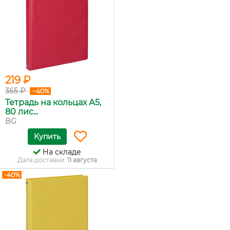
219 ₽
365 ₽
−40%
Тетрадь на кольцах А5,
80 лис...
BG
Купить
На складе
Дата доставки:
11 августа
-40%