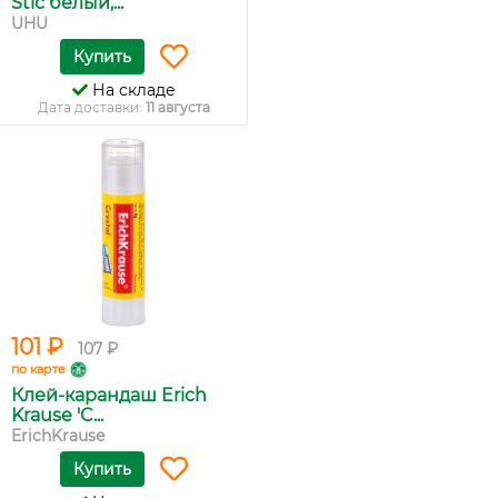
Stic белый,...
UHU
Купить
На складе
Дата доставки:
11 августа
101 ₽
107 ₽
по карте
Клей-карандаш Erich
Krause 'C...
ErichKrause
Купить