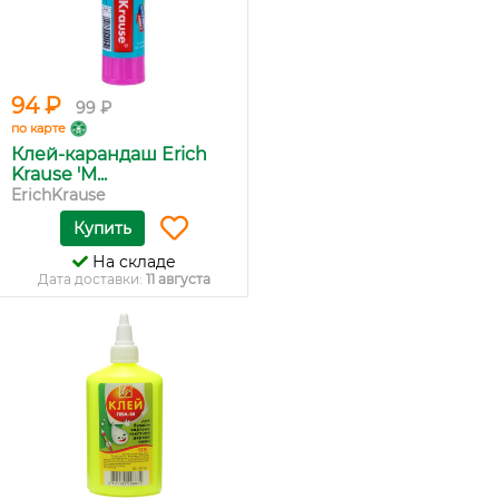
94 ₽
99 ₽
по карте
Клей-карандаш Erich
Krause 'M...
ErichKrause
Купить
На складе
Дата доставки:
11 августа