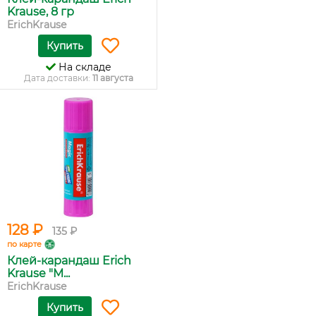
Krause, 8 гр
ErichKrause
Купить
На складе
Дата доставки:
11 августа
128 ₽
135 ₽
по карте
Клей-карандаш Erich
Krause "M...
ErichKrause
Купить