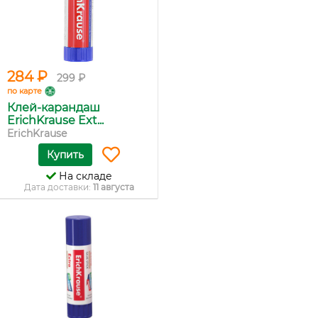
284 ₽
299 ₽
по карте
Клей-карандаш
ErichKrause Ext...
ErichKrause
Купить
На складе
Дата доставки:
11 августа