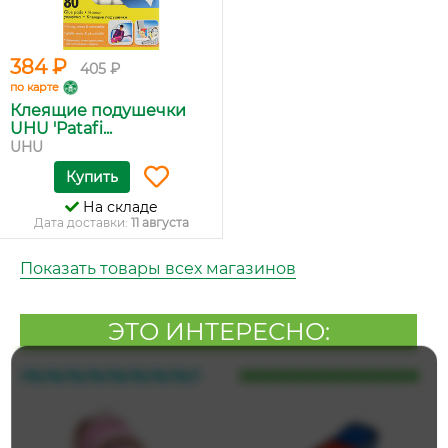
384 ₽
405 ₽
по карте
Клеящие подушечки
UHU 'Patafi...
UHU
Купить
На складе
Дата доставки:
11 августа
Показать товары всех магазинов
ЭТО ИНТЕРЕСНО: