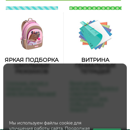
ЯРКАЯ ПОДБОРКА
ВИТРИНА
ШКОЛЬНЫХ
ГЕНИАЛЬНЫХ
РЮКЗАКОВ
ТЕТРАДЕЙ
Стильные, лёгкие и
Яркий дизайн,
модные ранцы
качественная бумага и
качественных брендов!
современные
коллекции — всё,
чтобы учиться и
творить!
Мы используем файлы cookie для
улучшения работы сайта. Продолжая