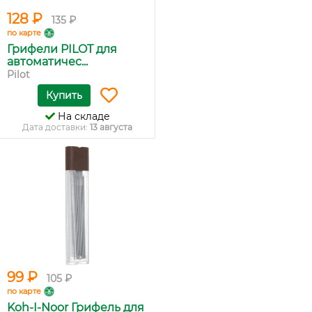
128 ₽
135 ₽
по карте
Грифели PILOT для
автоматичес...
Pilot
Купить
На складе
Дата доставки:
13 августа
99 ₽
105 ₽
по карте
Koh-I-Noor Грифель для