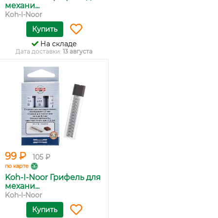
механи...
Koh-I-Noor
Купить
На складе
Дата доставки:
13 августа
99 ₽
105 ₽
по карте
Koh-I-Noor Грифель для
механи...
Koh-I-Noor
Купить