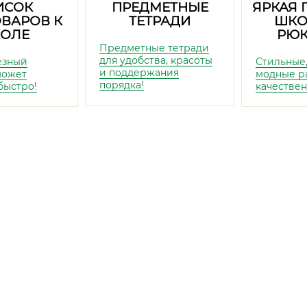
ИСОК
ПРЕДМЕТНЫЕ
ЯРКАЯ 
ВАРОВ К
ТЕТРАДИ
ШКО
ОЛЕ
РЮК
Предметные тетради
для удобства, красоты
езный
Стильные,
и поддержания
может
модные р
порядка!
быстро!
качествен