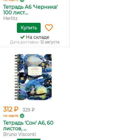
Тетрадь А6 'Черника'
100 лист...
Herlitz
Купить
На складе
Дата доставки:
12 августа
312 ₽
329 ₽
по карте
Тетрадь 'Сон' А6, 60
листов, ...
Bruno Visconti