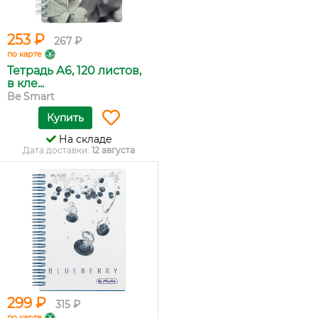
253 ₽
267 ₽
по карте
Тетрадь А6, 120 листов,
в кле...
Be Smart
Купить
На складе
Дата доставки:
12 августа
299 ₽
315 ₽
по карте