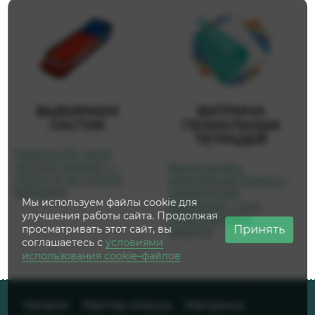
ВЫБИРАЕМ
ВИТРИНА
ЛАСТИК
ГЕНИАЛЬНЫХ
ТЕТРАДЕЙ
Казалось бы, такой
простой предмет —
Яркий дизайн,
ластик. А так сложно
качественная бумага и
выбирать!
современные
Мы используем файлы cookie для
коллекции — всё,
улучшения работы сайта. Продолжая
чтобы учиться и
Принять
просматривать этот сайт, вы
творить!
соглашаетесь с
условиями
использования cookie–файлов
Каталог
Мастер-классы
Магазины