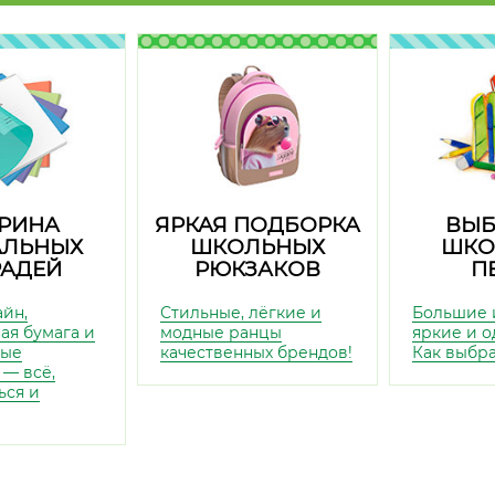
РИНА
ЯРКАЯ ПОДБОРКА
ВЫБ
АЛЬНЫХ
ШКОЛЬНЫХ
ШКО
РАДЕЙ
РЮКЗАКОВ
П
айн,
Стильные, лёгкие и
Большие 
ая бумага и
модные ранцы
яркие и о
ные
качественных брендов!
Как выбр
 — всё,
ься и