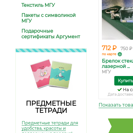
Текстиль МГУ
Пакеты с символикой
МГУ
Подарочные
сертификаты Аргумент
712 ₽
750 ₽
по карте
Брелок стек
лазерной ...
МГУ
Купит
На с
Дата доставк
ПРЕДМЕТНЫЕ
Показать тов
ТЕТРАДИ
Предметные тетради для
удобства, красоты и