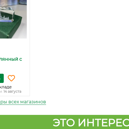
лянный с
ь
кладе
и:
14 августа
ары всех магазинов
ЭТО ИНТЕРЕС