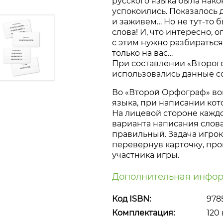
русского языка была
нако
успокоились. Показалось д
и заживем… Но не
тут-то
б
слова! И, что интересно, оп
с этим нужно разбираться.
только на вас…
При составлении «Второг
использовались данные с
Во «Второй Орфограф» во
языка, при написании ко
На лицевой стороне кажд
варианта написания слова
правильный. Задача игрок
перевернув карточку, про
участника игры.
Дополнительная инфор
Код ISBN:
978
Комплектация:
120