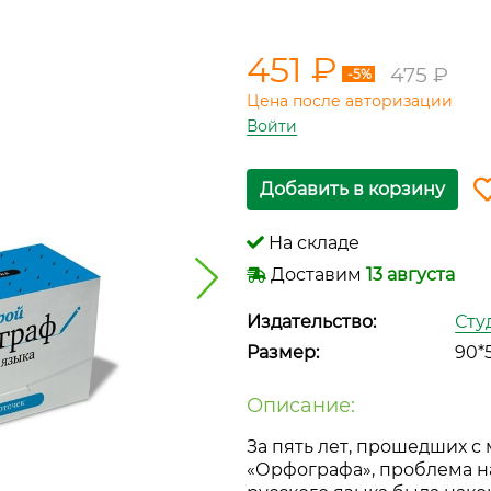
451 ₽
475 ₽
-5%
Цена после авторизации
Войти
Добавить в корзину
На складе
Доставим
13 августа
Издательство:
Сту
Размер:
90*
Описание:
За пять лет, прошедших с
«Орфографа», проблема н