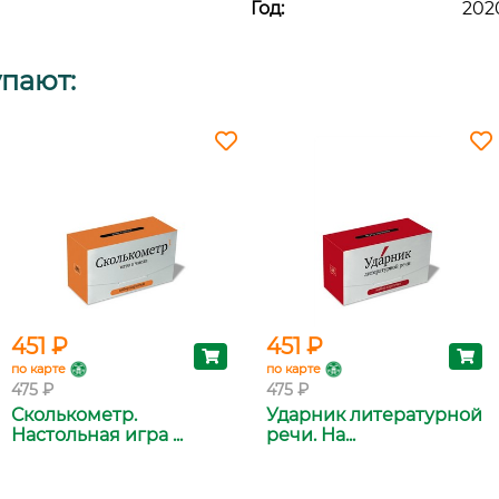
Год:
202
упают:
451 ₽
451 ₽
по карте
по карте
475 ₽
475 ₽
Сколькометр.
Ударник литературной
Настольная игра ...
речи. На...