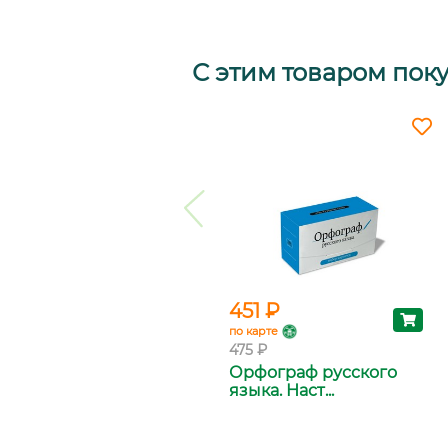
С этим товаром пок
451 ₽
по карте
475 ₽
Орфограф русского
языка. Наст...