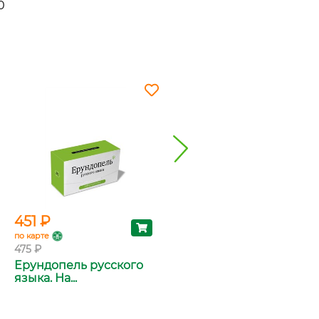
0
451 ₽
451 ₽
по карте
по карте
475 ₽
475 ₽
Ерундопель русского
Второй ерундопель
языка. На...
русского яз...