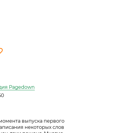
дия Pagedown
50
 момента выпуска первого
аписания некоторых слов