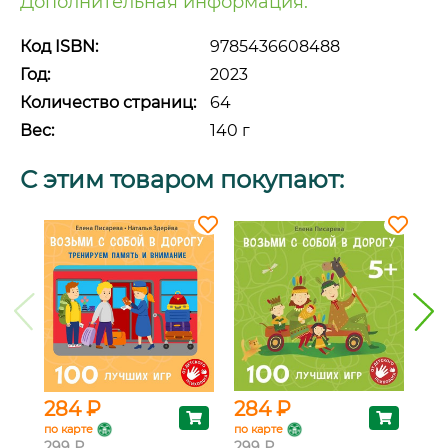
Дополнительная информация:
Код ISBN:
9785436608488
Год:
2023
Количество страниц:
64
Вес:
140 г
С этим товаром покупают:
284 ₽
284 ₽
28
по карте
по карте
по 
299 ₽
299 ₽
299