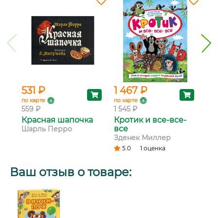
531 ₽
1 467 ₽
1 
по карте
по карте
по 
559 ₽
1 545 ₽
1 4
Красная шапочка
Кротик и все-все-
Ру
все
Шарль Перро
Губ
Зденек Миллер
5.0
1 оценка
Ваш отзыв о товаре: