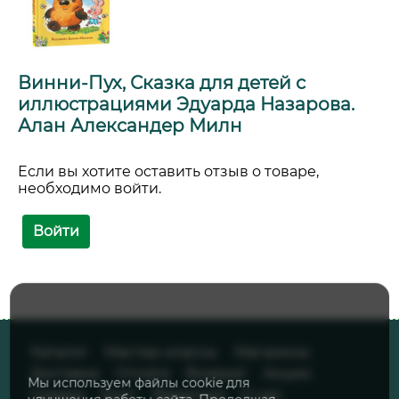
Винни-Пух, Сказка для детей с
иллюстрациями Эдуарда Назарова.
Алан Александер Милн
Если вы хотите оставить отзыв о товаре,
необходимо войти.
Войти
Каталог
Мастер-классы
Магазины
Доставка
Оплата
Возврат
Акции
Мы используем файлы cookie для
Скидки
Блог
Вакансии
О нас