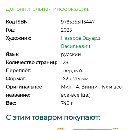
Дополнительная информация:
Код ISBN:
9785353113447
Год:
2025
Художник:
Назаров Эдуард
Васильевич
Язык:
русский
Количество страниц:
128
Переплёт:
твёрдый
Формат:
162 x 215 мм
Оригинальное
Милн А. Винни-Пух и все-
название:
все-все (цв.)
Вес:
740 г
С этим товаром покупают: