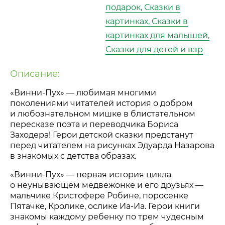
подарок, Сказки в
картинках, Сказки в
картинках для малышей,
Сказки для детей и взр
Описание:
«Винни-Пух»
— любимая многими
поколениями читателей история о добром
и любознательном мишке в блистательном
пересказе поэта и переводчика Бориса
Заходера! Герои детской сказки предстанут
перед читателем на рисунках Эдуарда Назарова
в знакомых с детства образах.
«Винни-Пух»
— первая история цикла
о неунывающем медвежонке и его друзьях —
мальчике Кристофере Робине, поросенке
Пятачке, Кролике, ослике
Иа-Иа
. Герои книги
знакомы каждому ребенку по трем чудесным