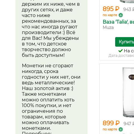
держим их ниже, чем в
895 ₽
других сетях, и даже
943 
часто ниже
по карте
рекомендованных, за
Ваза 'Talia',
что нас иногда ругают
Muza
производители :) Всё
для Вас! Мы убеждены
Купит
в том, что детское
творчество должно
На с
быть доступным!
Дата доставк
Монетки не сгорают
никогда, срока
годности у них нет, они
ведь металлические!
Наш золотой актив :)
Также монетками
можно оплатить хоть
100% покупки, и нет
ограничения по
товарам, которые
можно оплачивать
899 ₽
947 
монетками.
по карте
Подробнее: