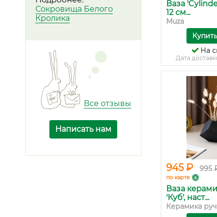
Ваза 'Cylind
Сокровища Белого
12 см...
Кролика
Muza
Купит
На с
Дата доставк
Все отзывы
Написать нам
945 ₽
995 
по карте
Ваза керам
'Куб', наст...
Керамика ручн