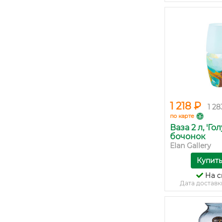
1 218 ₽
1 28
по карте
Ваза 2 л, 'Го
бочонок
Elan Gallery
Купит
На с
Дата доставк