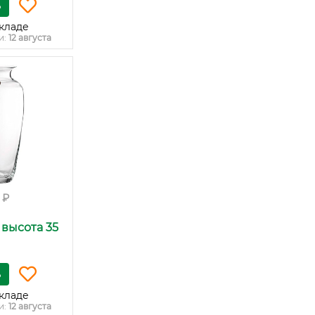
ь
кладе
и:
12 августа
 ₽
, высота 35
ь
кладе
и:
12 августа