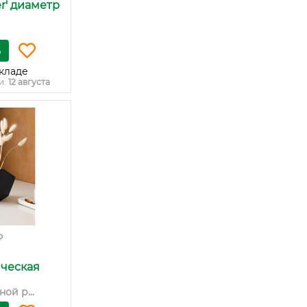
er' диаметр
ь
кладе
и:
12 августа
₽
ическая
ой р...