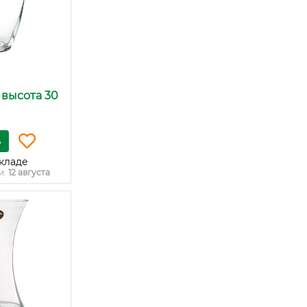
' высота 30
ь
кладе
и:
12 августа