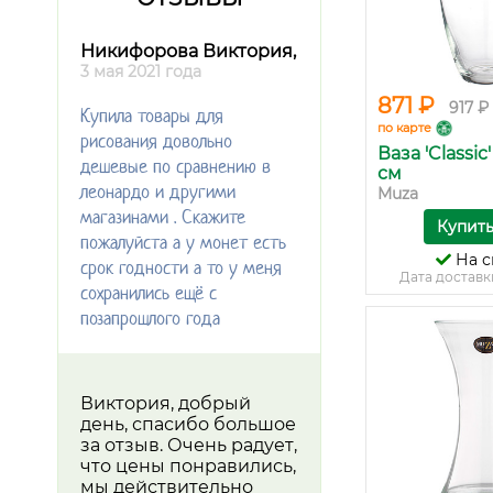
Никифорова Виктория,
3 мая 2021 года
871 ₽
917 ₽
Купила товары для
по карте
рисования довольно
Ваза 'Classic
дешевые по сравнению в
см
леонардо и другими
Muza
магазинами . Скажите
Купит
пожалуйста а у монет есть
На с
срок годности а то у меня
Дата доставк
сохранились ещё с
позапрошлого года
Виктория, добрый
день, спасибо большое
за отзыв. Очень радует,
что цены понравились,
мы действительно