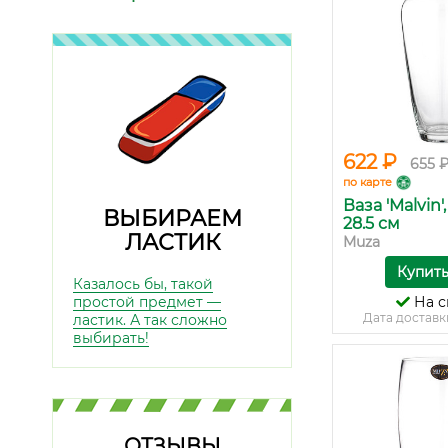
622 ₽
655 
по карте
Ваза 'Malvin'
ВЫБИРАЕМ
28.5 см
ЛАСТИК
Muza
Купит
Казалось бы, такой
простой предмет —
На с
Дата доставк
ластик. А так сложно
выбирать!
ОТЗЫВЫ