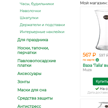
Мой магазин:
Часы, будильники
Наволочки
Шкатулки
Держатели и подставки
Интерьерные наклейки
Для праздника
Носки, тапочки,
перчатки
567 ₽
597 
по карте
Павловопосадские
платки
Ваза 'Talia' 
Muza
Аксессуары
Купит
Зонты
На с
Маски для сна
Дата доставк
Средства защиты
Антистресс