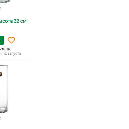
₽
 высота 32 см
ь
кладе
и:
12 августа
₽