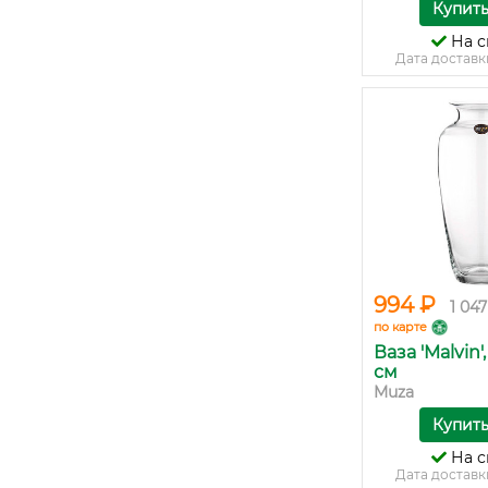
Купит
На с
Дата доставк
994 ₽
1 047
по карте
Ваза 'Malvin'
см
Muza
Купит
На с
Дата доставк