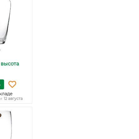
₽
, высота
ь
кладе
и:
12 августа