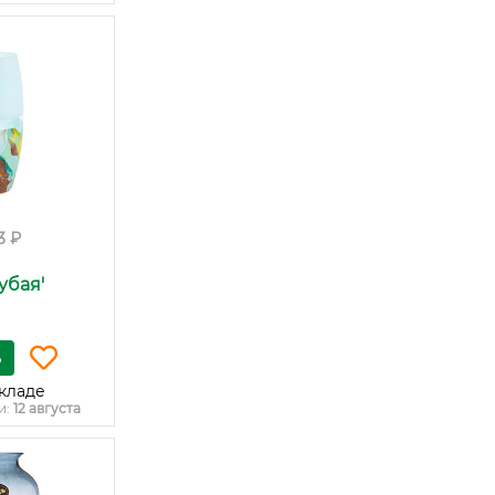
3 ₽
лубая'
ь
кладе
и:
12 августа