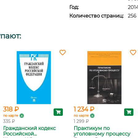
Год:
201
Количество страниц:
256
упают:
318 ₽
1 234 ₽
по карте
по карте
335 ₽
1 299 ₽
Гражданский кодекс
Практикум по
Российской...
уголовному процессу