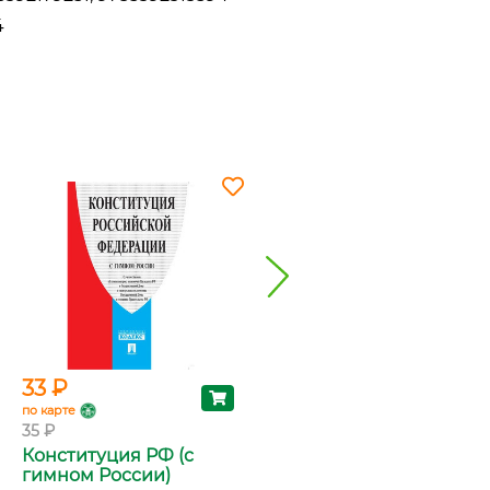
4
33 ₽
237 ₽
по карте
по карте
35 ₽
250 ₽
Конституция РФ (с
Кодекс
гимном России)
административного