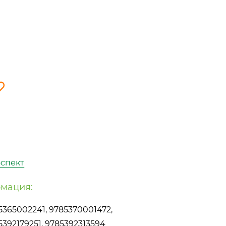
спект
мация:
5365002241, 9785370001472,
5392179251, 9785392313594