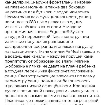
канцелярии. Снаружи фронтальный карман
на плавной молнии, а также два боковых
на резинке для бутылки с водой или зонта.
Несмотря на всю функциональность, ранец
весит всего 680 г, что делает его одним
из самых лёгких в категории. У модели
эргономичная спинка ErgoLine
®
System
с грудной перемычкой. Такая конструкция
из мягких подушечек равномерно
распределяет вес ранца и снижает нагрузку
на позвоночник. Ткань спинки AirMesh «дышит»,
а воздушные каналы между её подушечками
препятствуют образованию влаги. Мягкие
S-образные
лямки не давят на плечи ребёнка,
а грудная перемычка фиксирует положение
ранца. Светоотражающие элементы по всему
периметру ранца повышают безопасность
в условиях низкой освещённости. Крепления
ручки с резиновой накладкой и лямок усилены
дополнительными швами из лавсановых нитей.
Пластиковые ножки защищают от загрязнений