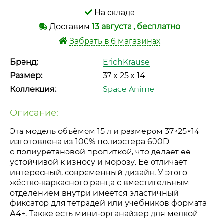
На складе
Доставим
13 августа , бесплатно
Забрать в 6 магазинах
Бренд:
ErichKrause
Размер:
37 x 25 x 14
Коллекция:
Space Anime
Описание:
Эта модель объёмом 15 л и размером 37×25×14
изготовлена из 100% полиэстера 600D
с полиуретановой пропиткой, что делает её
устойчивой к износу и морозу. Её отличает
интересный, современный дизайн. У этого
жёстко-каркасного
ранца с вместительным
отделением внутри имеется эластичный
фиксатор для тетрадей или учебников формата
А4+. Также есть
мини-органайзер
для мелкой