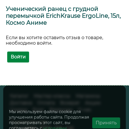
Ученический ранец с грудной
перемычкой ErichKrause ErgoLine, 15л,
Космо Аниме
Если вы хотите оставить отзыв о товаре,
необходимо войти.
Войти
Каталог
Мастер-классы
Магазины
Доставка
Оплата
Возврат
Акции
Скидки
Блог
Вакансии
О нас
Мы используем файлы cookie для
улучшения работы сайта. Продолжая
Позвоните нам:
Принять
просматривать этот сайт, вы
+7 (495) 789-39-06
соглашаетесь с
условиями