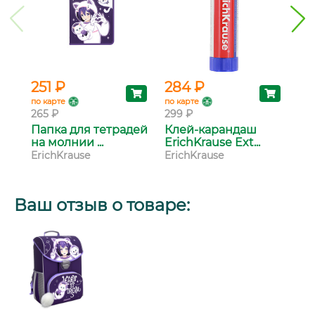
251 ₽
284 ₽
14
по карте
по карте
по 
265 ₽
299 ₽
153
Папка для тетрадей
Клей-карандаш
Ру
на молнии ...
ErichKrause Ext...
Eri
ErichKrause
ErichKrause
Eri
Ваш отзыв о товаре: