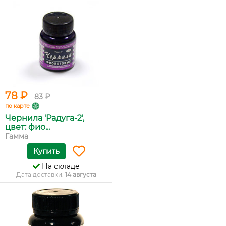
78 ₽
83 ₽
по карте
Чернила 'Радуга-2',
цвет: фио...
Гамма
Купить
На складе
Дата доставки:
14 августа