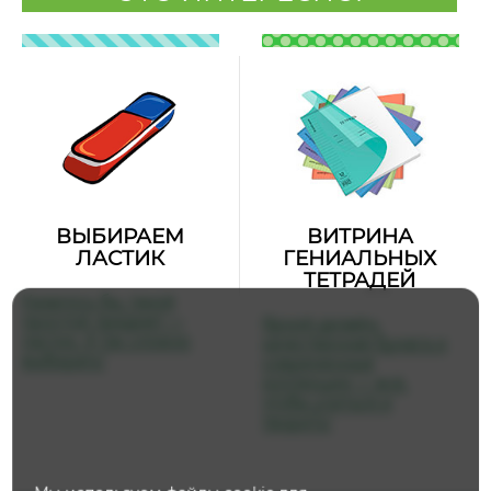
ВЫБИРАЕМ
ВИТРИНА
ЛАСТИК
ГЕНИАЛЬНЫХ
ТЕТРАДЕЙ
Казалось бы, такой
простой предмет —
Яркий дизайн,
ластик. А так сложно
качественная бумага и
выбирать!
современные
коллекции — всё,
чтобы учиться и
творить!