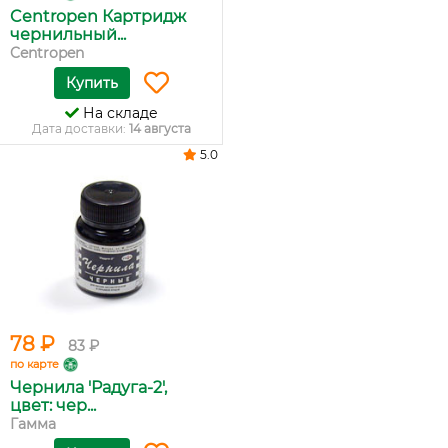
Centropen Картридж
чернильный...
Centropen
Купить
На складе
Дата доставки:
14 августа
5.0
78 ₽
83 ₽
по карте
Чернила 'Радуга-2',
цвет: чер...
Гамма