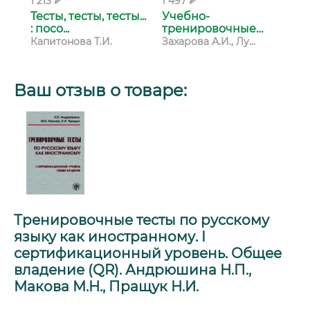
1 213 ₽
1 497 ₽
1 9
Тесты, тесты, тесты...
Учебно-
Те
: посо...
тренировочные
со
тесты по...
Капитонова Т.И.
Захарова А.И., Лу...
Бла
Ваш отзыв о товаре:
Тренировочные тесты по русскому
языку как иностранному. I
сертификационный уровень. Общее
владение (QR). Андрюшина Н.П.,
Макова М.Н., Пращук Н.И.