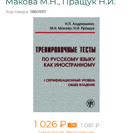
Макова М.Н., Пращук Н.И.
Код товара:
18609311
1 026 ₽
1 081 ₽
-5%
Цена после авторизации