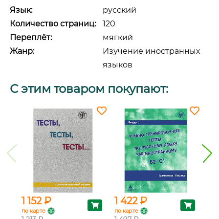
Язык:
русский
Количество страниц:
120
Переплёт:
мягкий
Жанр:
Изучение иностранных
языков
С этим товаром покупают:
1 152 ₽
1 422 ₽
1 
по карте
по карте
по 