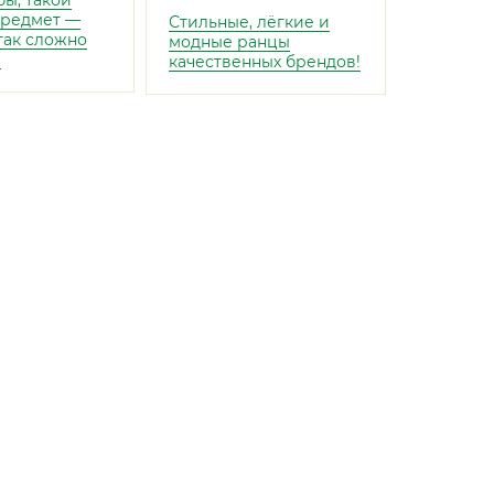
бы, такой
предмет —
Стильные, лёгкие и
 так сложно
модные ранцы
!
качественных брендов!