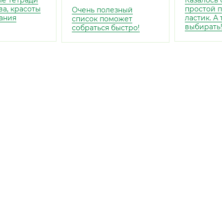
е тетради
Казалось 
ва, красоты
простой 
Очень полезный
ания
ластик. А
список поможет
выбирать
собраться быстро!