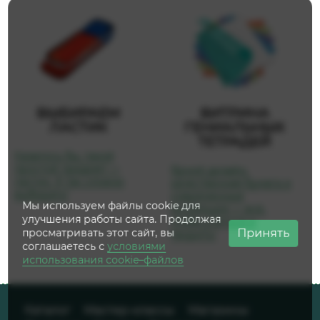
ВЫБИРАЕМ
ВИТРИНА
ЛАСТИК
ГЕНИАЛЬНЫХ
ТЕТРАДЕЙ
Казалось бы, такой
простой предмет —
Яркий дизайн,
ластик. А так сложно
качественная бумага и
выбирать!
современные
Мы используем файлы cookie для
коллекции — всё,
улучшения работы сайта. Продолжая
чтобы учиться и
Принять
просматривать этот сайт, вы
творить!
соглашаетесь с
условиями
использования cookie–файлов
Каталог
Мастер-классы
Магазины