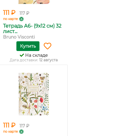
111 ₽
117 ₽
по карте
Тетрадь А6- (9х12 см) 32
лист...
Bruno Visconti
Купить
На складе
Дата доставки:
12 августа
111 ₽
117 ₽
по карте