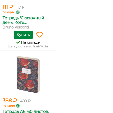
111 ₽
117 ₽
по карте
Тетрадь 'Сказочный
день. Коте...
Bruno Visconti
Купить
На складе
Дата доставки:
12 августа
388 ₽
409 ₽
по карте
Тетрадь А6, 60 листов,