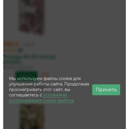
388 ₽
409 ₽
по карте
Тетрадь А6, 60 листов,
линейк...
Bruno Visconti
Купить
Мы используем файлы cookie для
улучшения работы сайта. Продолжая
На складе
Принять
просматривать этот сайт, вы
Дата доставки:
12 августа
соглашаетесь с
условиями
использования cookie–файлов