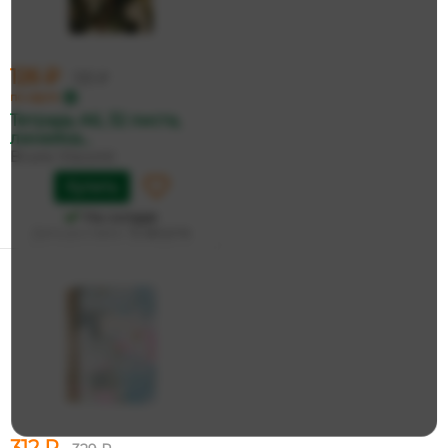
126 ₽
133 ₽
по карте
Тетрадь А6, 32 листа,
линейка...
Bruno Visconti
Купить
На складе
Дата доставки:
12 августа