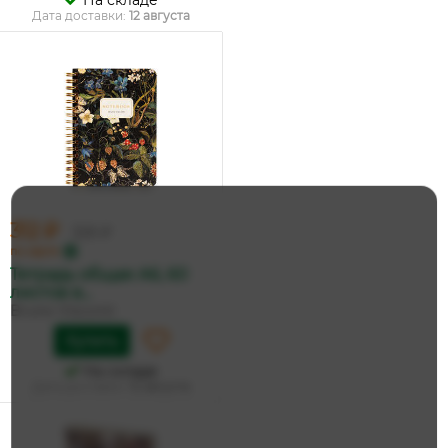
На складе
Дата доставки:
12 августа
312 ₽
329 ₽
по карте
Тетрадь общая А6, 60
листов в...
Bruno Visconti
Купить
На складе
Дата доставки:
12 августа