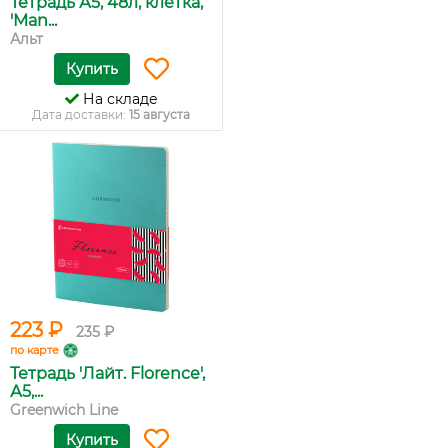
Тетрадь А5, 48л, клетка,
'Man...
Альт
Купить
На складе
Дата доставки:
15 августа
223 ₽
235 ₽
по карте
Тетрадь 'Лайт. Florence',
А5,...
Greenwich Line
Купить