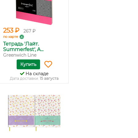
253 ₽
267 ₽
по карте
Тетрадь 'Лайт.
Summerfest', А...
Greenwich Line
Купить
На складе
Дата доставки:
15 августа