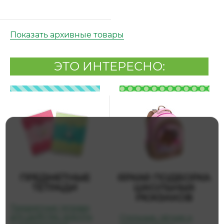
Показать архивные товары
ЭТО ИНТЕРЕСНО:
ПРЕДМЕТНЫЕ
ЯРКАЯ ПОДБОРКА
ТЕТРАДИ
ШКОЛЬНЫХ
РЮКЗАКОВ
Предметные тетради
для удобства, красоты
Стильные, лёгкие и