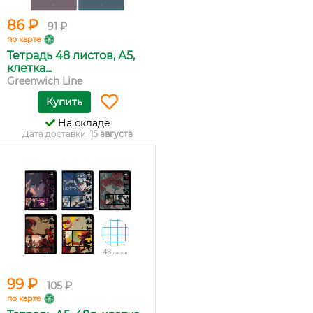
86 ₽
91 ₽
по карте
Тетрадь 48 листов, А5,
клетка...
Greenwich Line
Купить
На складе
Дата доставки:
15 августа
99 ₽
105 ₽
по карте