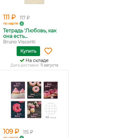
111 ₽
117 ₽
по карте
Тетрадь 'Любовь, как
она есть...
Bruno Visconti
Купить
На складе
Дата доставки:
11 августа
109 ₽
115 ₽
по карте