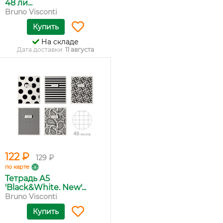
48 ли...
Bruno Visconti
Купить
На складе
Дата доставки:
11 августа
122 ₽
129 ₽
по карте
Тетрадь А5
'Black&White. New'...
Bruno Visconti
Купить