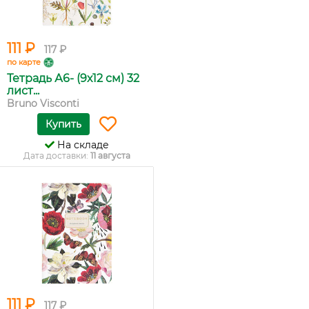
111 ₽
117 ₽
по карте
Тетрадь А6- (9х12 см) 32
лист...
Bruno Visconti
Купить
На складе
Дата доставки:
11 августа
111 ₽
117 ₽