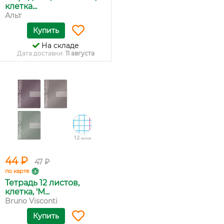
клетка...
Альт
Купить
На складе
Дата доставки:
11 августа
44 ₽
47 ₽
по карте
Тетрадь 12 листов,
клетка, 'M...
Bruno Visconti
Купить