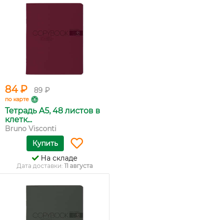
84 ₽
89 ₽
по карте
Тетрадь А5, 48 листов в
клетк...
Bruno Visconti
Купить
На складе
Дата доставки:
11 августа