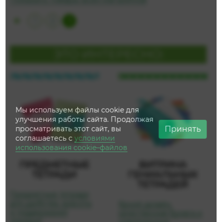
3
1
2
ЭТО ИНТЕРЕСНО:
Мы используем файлы cookie для
улучшения работы сайта. Продолжая
Принять
просматривать этот сайт, вы
соглашаетесь с
условиями
использования cookie–файлов
ПРЕДМЕТНЫЕ
ВИТРИНА
ТЕТРАДИ
ГЕНИАЛЬНЫХ
ТЕТРАДЕЙ
Предметные тетради
для удобства, красоты
Яркий дизайн,
и поддержания
качественная бумага и
порядка!