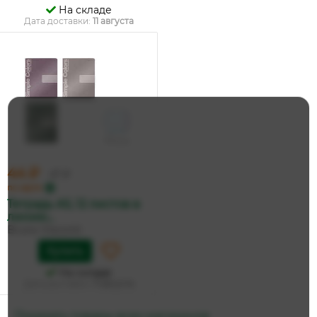
На складе
Дата доставки:
11 августа
44 ₽
47 ₽
по карте
Тетрадь А5, 12 листов в
линию...
Bruno Visconti
Купить
На складе
Дата доставки:
11 августа
Показать товары всех магазинов