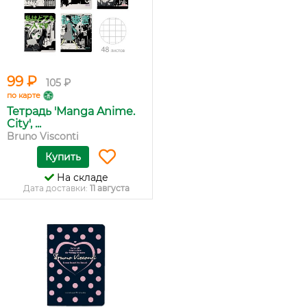
99 ₽
105 ₽
по карте
Тетрадь 'Manga Anime.
City', ...
Bruno Visconti
Купить
На складе
Дата доставки:
11 августа