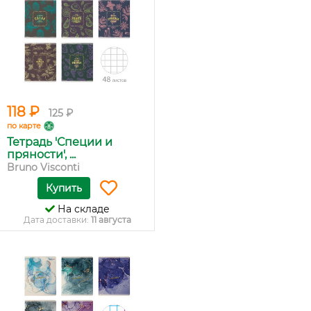
118 ₽
125 ₽
по карте
Тетрадь 'Специи и
пряности', ...
Bruno Visconti
Купить
На складе
Дата доставки:
11 августа