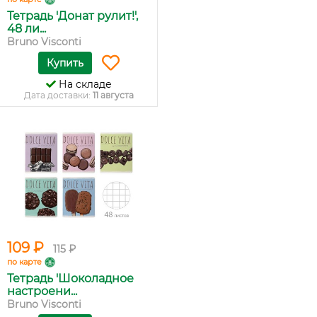
Тетрадь 'Донат рулит!',
48 ли...
Bruno Visconti
Купить
На складе
Дата доставки:
11 августа
109 ₽
115 ₽
по карте
Тетрадь 'Шоколадное
настроени...
Bruno Visconti