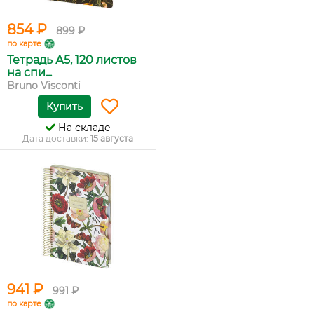
854 ₽
899 ₽
по карте
Тетрадь А5, 120 листов
на спи...
Bruno Visconti
Купить
На складе
Дата доставки:
15 августа
941 ₽
991 ₽
по карте