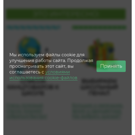
ЭТО ИНТЕРЕСНО:
Мы используем файлы cookie для
улучшения работы сайта. Продолжая
Принять
просматривать этот сайт, вы
соглашаетесь с
условиями
использования cookie–файлов
СПИСОК
ВЫБИРАЕМ
КАНЦТОВАРОВ К
ШКОЛЬНЫЙ
ШКОЛЕ
ПЕНАЛ
Очень полезный
Большие и маленькие,
список поможет
яркие и одноцветные.
собраться быстро!
Как выбрать нужный?