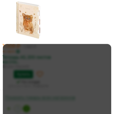
1 009 ₽
1 063 ₽
по карте
Тетрадь А5, 200 листов
на спи...
Bruno Visconti
Купить
На складе
Дата доставки:
15 августа
Показать товары всех магазинов
2
1