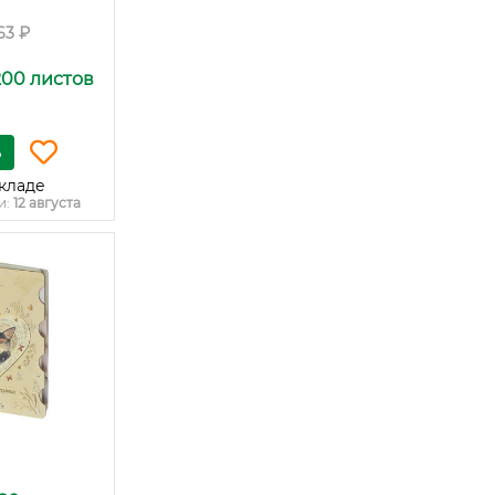
63 ₽
200 листов
ь
кладе
и:
12 августа