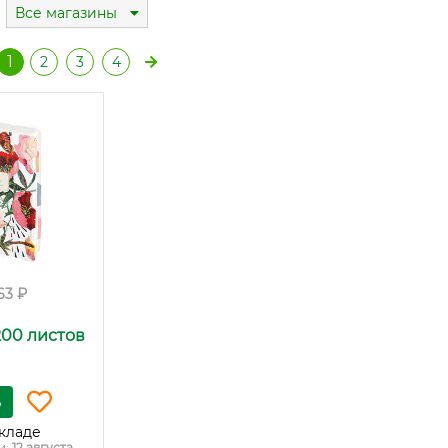
Все магазины
1
2
3
4
63 ₽
200 листов
ь
кладе
и:
12 августа