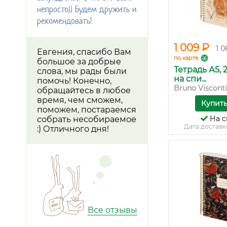
непросто)) Будем дружить и
рекомендовать!
1 009 ₽
1 0
Евгения, спасибо Вам
по карте
большое за добрые
Тетрадь А5, 
слова, мы рады были
на спи...
помочь! Конечно,
Bruno Visconti
обращайтесь в любое
время, чем сможем,
Купит
поможем, постараемся
На с
собрать несобираемое
Дата доставк
:) Отличного дня!
Все отзывы