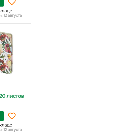
ь
кладе
и:
12 августа
120 листов
ь
кладе
и:
12 августа