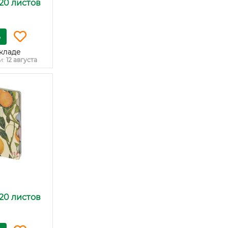
120 листов
ь
кладе
и:
12 августа
120 листов