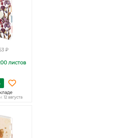
63 ₽
200 листов
ь
кладе
и:
12 августа