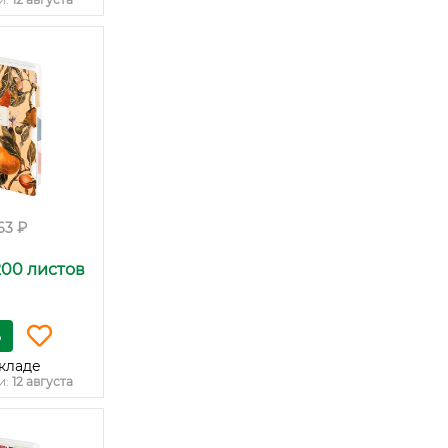
63 ₽
200 листов
ь
кладе
и:
12 августа