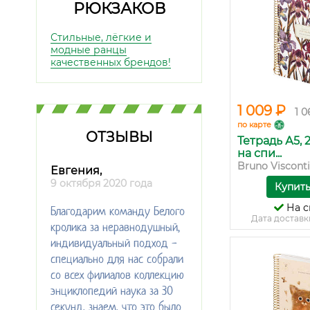
РЮКЗАКОВ
Стильные, лёгкие и
модные ранцы
качественных брендов!
1 009 ₽
1 0
по карте
ОТЗЫВЫ
Тетрадь А5, 
на спи...
Bruno Visconti
Евгения,
9 октября 2020 года
Купит
На с
Благодарим команду Белого
Дата доставк
кролика за неравнодушный,
индивидуальный подход -
специально для нас собрали
со всех филиалов коллекцию
энциклопедий наука за 30
секунд, знаем, что это было