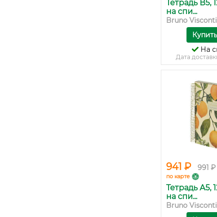
Тетрадь В5, 
на спи...
Bruno Visconti
Купит
На с
Дата доставк
941 ₽
991 ₽
по карте
Тетрадь А5, 
на спи...
Bruno Visconti