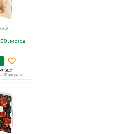
63 ₽
200 листов
ь
кладе
и:
12 августа