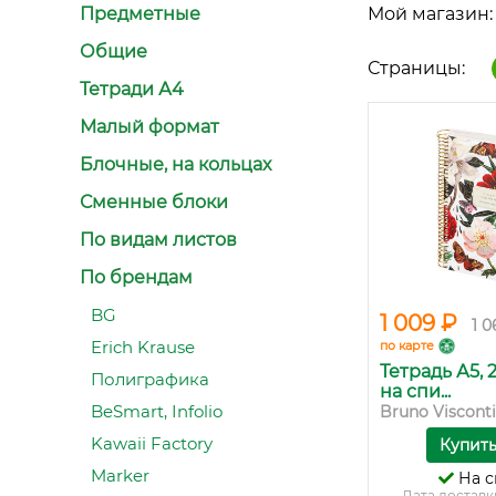
Предметные
Мой магазин:
Общие
Страницы:
Тетради А4
Малый формат
Блочные, на кольцах
Сменные блоки
По видам листов
По брендам
BG
1 009 ₽
1 0
Erich Krause
по карте
Тетрадь А5, 
Полиграфика
на спи...
BeSmart, Infolio
Bruno Visconti
Kawaii Factory
Купит
Marker
На с
Дата доставк