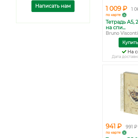
Написать нам
1 009 ₽
1 0
по карте
Тетрадь А5, 
на спи...
Bruno Visconti
Купит
На с
Дата доставк
941 ₽
991 ₽
по карте