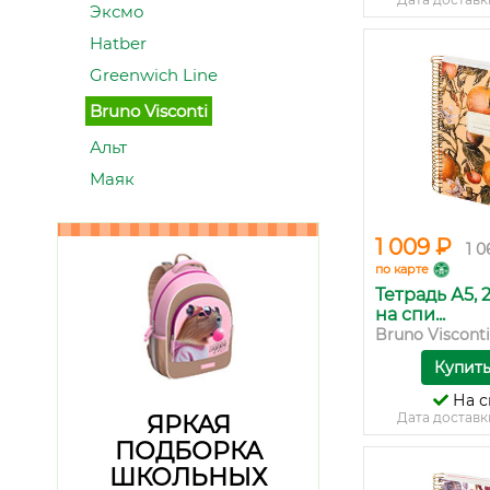
Эксмо
Hatber
Greenwich Line
Bruno Visconti
Альт
Маяк
1 009 ₽
1 0
по карте
Тетрадь А5, 
на спи...
Bruno Visconti
Купит
На с
Дата доставк
ЯРКАЯ
ПОДБОРКА
ШКОЛЬНЫХ