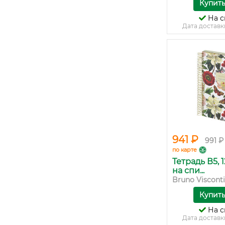
Купит
На с
Дата доставк
941 ₽
991 ₽
по карте
Тетрадь В5, 
на спи...
Bruno Visconti
Купит
На с
Дата доставк