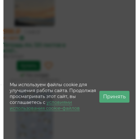
996 ₽
1 049 ₽
по карте
Тетрадь А4, 120 листов в
клет...
Be Smart
Купить
На складе
Дата доставки:
13 августа
Мы используем файлы cookie для
улучшения работы сайта. Продолжая
Принять
просматривать этот сайт, вы
соглашаетесь с
условиями
использования cookie–файлов