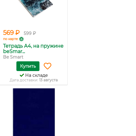
569 ₽
599 ₽
по карте
Тетрадь А4, на пружине
beSmar...
Be Smart
Купить
На складе
Дата доставки:
13 августа