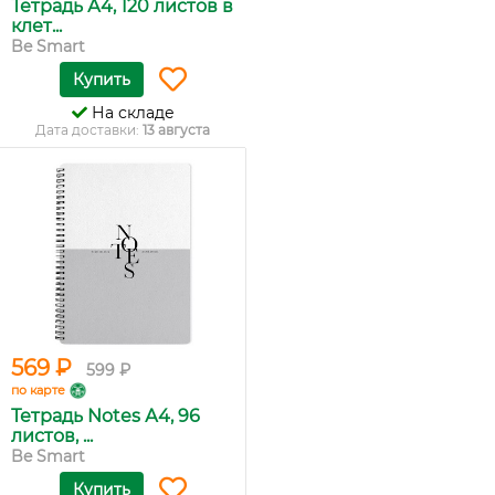
Тетрадь А4, 120 листов в
клет...
Be Smart
Купить
На складе
Дата доставки:
13 августа
569 ₽
599 ₽
по карте
Тетрадь Notes А4, 96
листов, ...
Be Smart
Купить