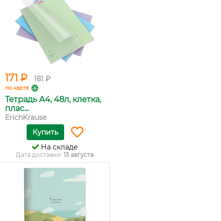
171 ₽
181 ₽
по карте
Тетрадь А4, 48л, клетка,
плас...
ErichKrause
Купить
На складе
Дата доставки:
13 августа