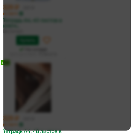
329 ₽
347 ₽
по карте
Тетрадь А4, 40 листов в
клетк...
Be Smart
Купить
На складе
Дата доставки:
13 августа
NEW
329 ₽
347 ₽
по карте
Тетрадь А4, 48 листов в