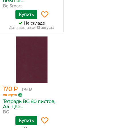
beSmar...
Be Smart
Купить
На складе
Дата доставки:
13 августа
170 ₽
179 ₽
по карте
Тетрадь BG 80 листов,
А4, цве...
BG
Купить