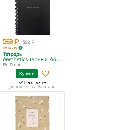
569 ₽
599 ₽
по карте
Тетрадь
Aesthetics.черный, А4...
Be Smart
Купить
На складе
Дата доставки:
13 августа