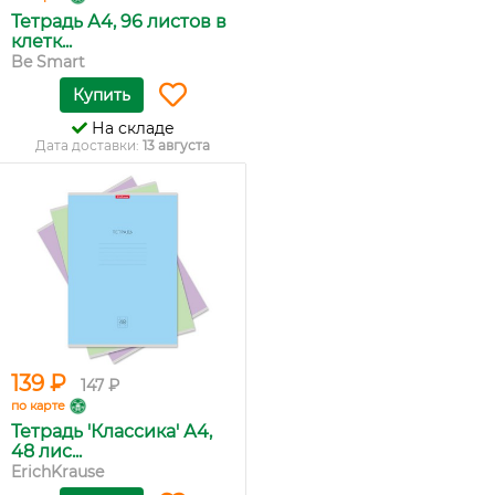
Тетрадь А4, 96 листов в
клетк...
Be Smart
Купить
На складе
Дата доставки:
13 августа
139 ₽
147 ₽
по карте
Тетрадь 'Классика' А4,
48 лис...
ErichKrause