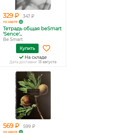
329 ₽
347 ₽
по карте
Тетрадь общая beSmart
'Sence'...
Be Smart
Купить
На складе
Дата доставки:
13 августа
569 ₽
599 ₽
по карте