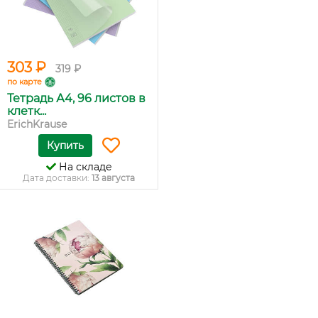
303 ₽
319 ₽
по карте
Тетрадь А4, 96 листов в
клетк...
ErichKrause
Купить
На складе
Дата доставки:
13 августа