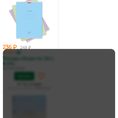
236 ₽
249 ₽
по карте
Тетрадь общая А4, 96 л,
в кле...
ErichKrause
Купить
На складе
Дата доставки:
13 августа