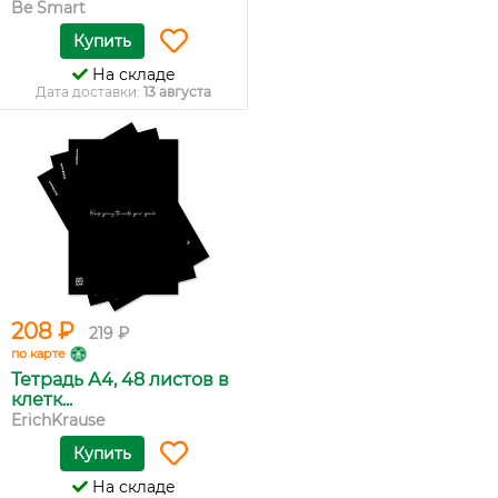
Be Smart
Купить
На складе
Дата доставки:
13 августа
208 ₽
219 ₽
по карте
Тетрадь А4, 48 листов в
клетк...
ErichKrause
Купить
На складе