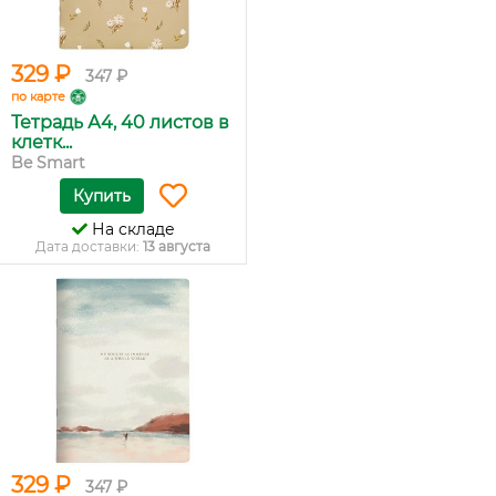
329 ₽
347 ₽
по карте
Тетрадь А4, 40 листов в
клетк...
Be Smart
Купить
На складе
Дата доставки:
13 августа
329 ₽
347 ₽