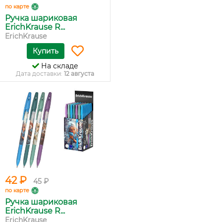
по карте
Ручка шариковая
ErichKrause R...
ErichKrause
Купить
На складе
Дата доставки:
12 августа
42 ₽
45 ₽
по карте
Ручка шариковая
ErichKrause R...
ErichKrause