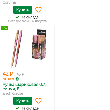
Corvina
Купить
На складе
Дата доставки:
12 августа
NEW
42 ₽
45 ₽
по карте
Ручка шариковая 0.7,
синяя, E...
ErichKrause
Купить
На складе