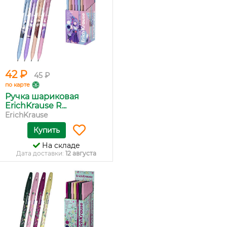
42 ₽
45 ₽
по карте
Ручка шариковая
ErichKrause R...
ErichKrause
Купить
На складе
Дата доставки:
12 августа