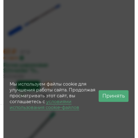
63 ₽
67 ₽
по карте
Ручка шариковая
Schneider 'To...
Schneider
Мы используем файлы cookie для
Купить
улучшения работы сайта. Продолжая
На складе
Принять
просматривать этот сайт, вы
Дата доставки:
12 августа
соглашаетесь с
условиями
использования cookie–файлов