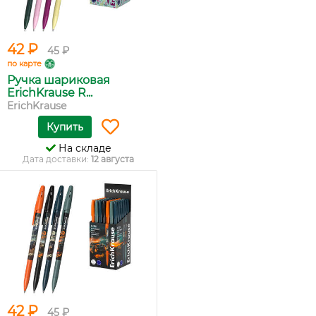
42 ₽
45 ₽
по карте
Ручка шариковая
ErichKrause R...
ErichKrause
Купить
На складе
Дата доставки:
12 августа
42 ₽
45 ₽