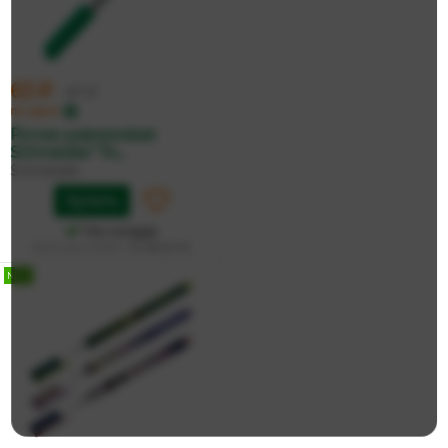
63 ₽
67 ₽
по карте
Ручка шариковая
Schneider 'To...
Schneider
Купить
На складе
Дата доставки:
12 августа
NEW