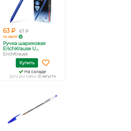
63 ₽
67 ₽
по карте
Ручка шариковая
ErichKrause U...
ErichKrause
Купить
На складе
Дата доставки:
12 августа