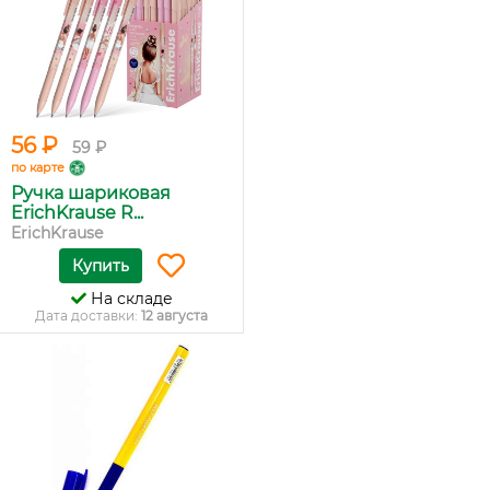
56 ₽
59 ₽
по карте
Ручка шариковая
ErichKrause R...
ErichKrause
Купить
На складе
Дата доставки:
12 августа