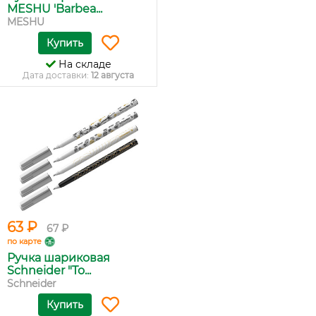
MESHU 'Barbea...
MESHU
Купить
На складе
Дата доставки:
12 августа
63 ₽
67 ₽
по карте
Ручка шариковая
Schneider "To...
Schneider
Купить