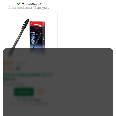
На складе
Дата доставки:
12 августа
63 ₽
67 ₽
по карте
Ручка шариковая 1.0, U-
108 Or...
ErichKrause
Купить
На складе
Дата доставки:
12 августа