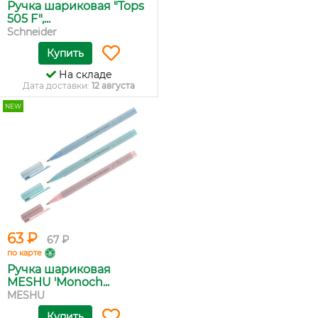
Ручка шариковая "Tops
505 F",...
Schneider
Купить
На складе
Дата доставки:
12 августа
NEW
63 ₽
67 ₽
по карте
Ручка шариковая
MESHU 'Monoch...
MESHU
Купить