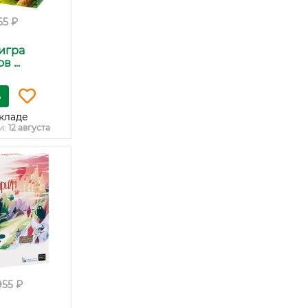
55 ₽
игра
 ...
ь
кладе
и:
12 августа
955 ₽