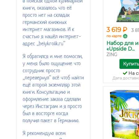
в поисках одной кулинарной
книги, оказалось что её
просто нет на складах
германский книжных
интернет магазинов. И к
3 619 ₽
3 8
счастью я нашёл интернет-
по карте
адрес „belykrolik.ru”
Набор для и
«Upside D...
ZING
Я обратился и мне помогли,
у меня было ощущение что
Купит
сотрудник просто
На с
„перевернул“ всё чтоб найти
Дата доставк
ещё второй экземпляр этой
книги. Консультацию и
оформление заказа сделали
через Инстаграм и я просто
был в восторге когда
получил пакет в Германию.
Я рекомендую всем