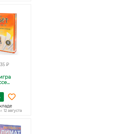
735 ₽
игра
е...
ь
кладе
и:
12 августа