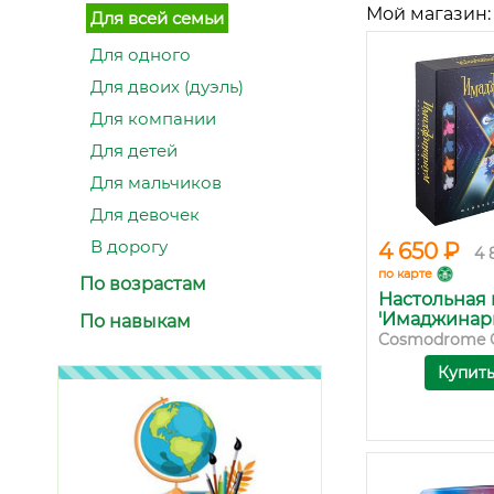
Мой магазин:
Для всей семьи
Для одного
Для двоих (дуэль)
Для компании
Для детей
Для мальчиков
Для девочек
В дорогу
4 650 ₽
4 
по карте
По возрастам
Настольная 
'Имаджинар
По навыкам
Cosmodrome 
Купит