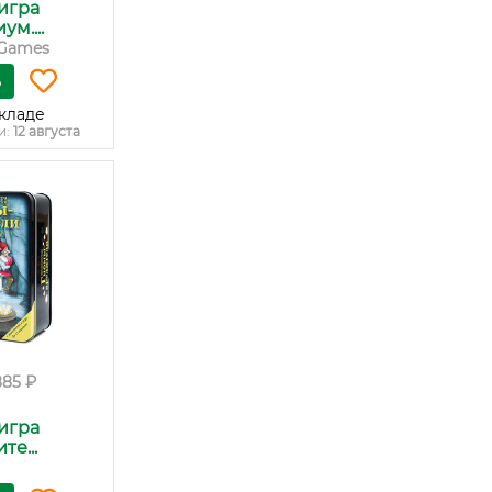
игра
м....
Games
ь
кладе
и:
12 августа
885 ₽
игра
е...