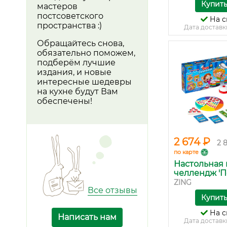
Купит
мастеров
постсоветского
На с
пространства :)
Дата доставк
Обращайтесь снова,
обязательно поможем,
подберём лучшие
издания, и новые
интересные шедевры
на кухне будут Вам
обеспечены!
2 674 ₽
2 
по карте
Настольная 
челлендж 'Пе
ZING
Все отзывы
Купит
На с
Написать нам
Дата доставк