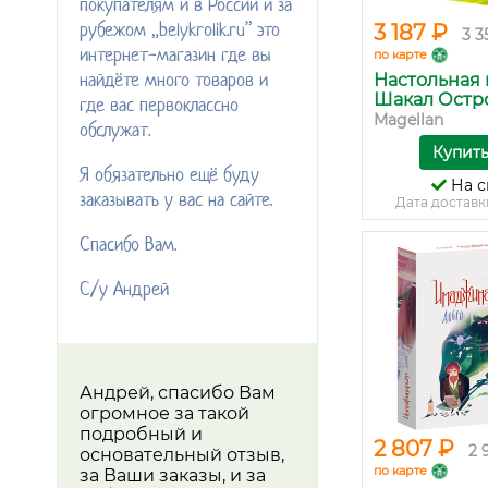
покупателям и в России и за
рубежом „belykrolik.ru” это
3 187 ₽
3 3
интернет-магазин где вы
по карте
найдёте много товаров и
Настольная 
Шакал Остров
где вас первоклассно
Magellan
обслужат.
Купит
Я обязательно ещё буду
На с
заказывать у вас на сайте.
Дата доставк
Спасибо Вам.
С/у Андрей
Андрей, спасибо Вам
огромное за такой
подробный и
2 807 ₽
2 
основательный отзыв,
по карте
за Ваши заказы, и за