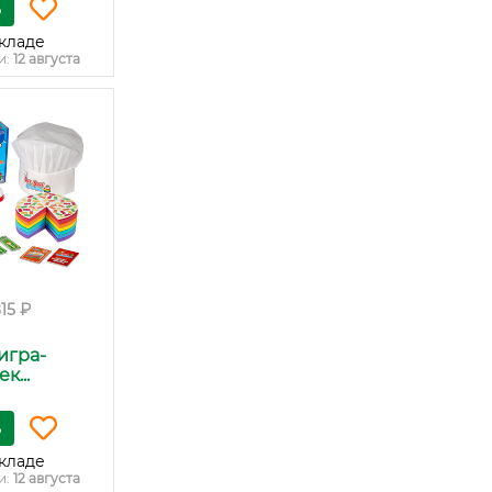
ь
кладе
и:
12 августа
815 ₽
игра-
к...
ь
кладе
и:
12 августа