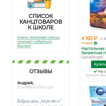
СПИСОК
КАНЦТОВАРОВ
К ШКОЛЕ
Очень полезный список
4 165 ₽
4 3
поможет собраться
по карте
быстро!
Настольная 
Запретная пу
GameWright
Купит
ОТЗЫВЫ
На с
Дата доставк
Андрей,
31 октября 2020 года
Добрый день „belykrolik.ru”