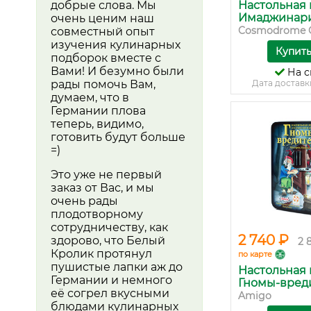
добрые слова. Мы
Настольная 
Имаджинариу
очень ценим наш
Cosmodrome 
совместный опыт
изучения кулинарных
Купит
подборок вместе с
Вами! И безумно были
На с
рады помочь Вам,
Дата доставк
думаем, что в
Германии плова
теперь, видимо,
готовить будут больше
=)
Это уже не первый
заказ от Вас, и мы
очень рады
плодотворному
сотрудничеству, как
2 740 ₽
здорово, что Белый
2 
Кролик протянул
по карте
пушистые лапки аж до
Настольная 
Германии и немного
Гномы-вредит
её согрел вкусными
Amigo
блюдами кулинарных