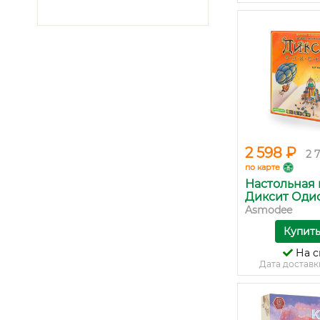
2 598 ₽
2 
по карте
Настольная 
Диксит Одисс
Asmodee
Купит
На с
Дата доставк