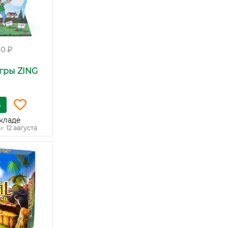
10 ₽
гры ZING
ь
кладе
и:
12 августа