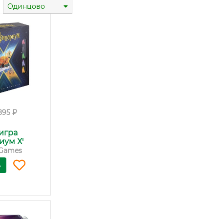
Одинцово
895 ₽
игра
иум Х'
Games
ь