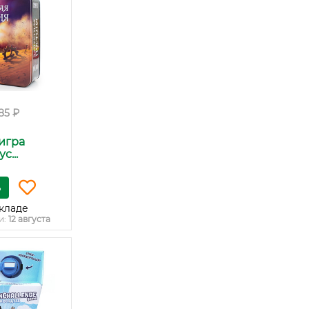
85 ₽
игра
с...
ь
кладе
и:
12 августа