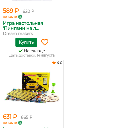
589 ₽
620 ₽
по карте
Игра настольная
'Пингвин на л...
Dream makers
Купить
На складе
Дата доставки:
14 августа
4.0
631 ₽
665 ₽
по карте