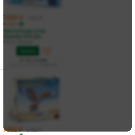
1 895 ₽
1 995 ₽
по карте
Настольная игра
Корова 006 Де...
Стиль Жизни
Купить
На складе
Дата доставки:
14 августа
1 952 ₽
2 055 ₽