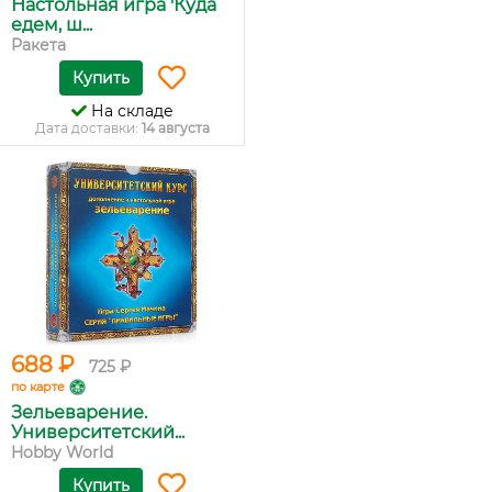
Настольная игра 'Куда
едем, ш...
Ракета
Купить
На складе
Дата доставки:
14 августа
688 ₽
725 ₽
по карте
Зельеварение.
Университетский...
Hobby World
Купить