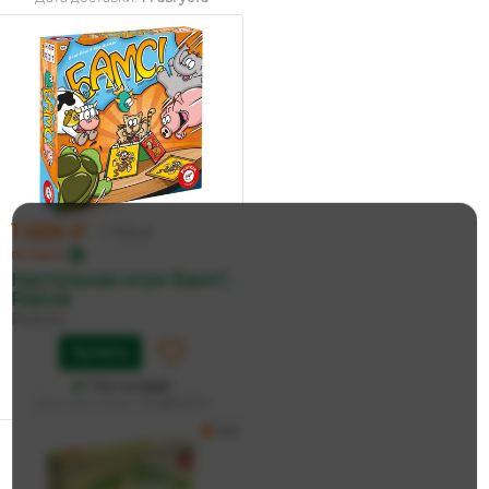
1 686 ₽
1 775 ₽
по карте
Настольная игра 'Бамс!',
Piatnik
Piatnik
Купить
На складе
Дата доставки:
14 августа
5.0