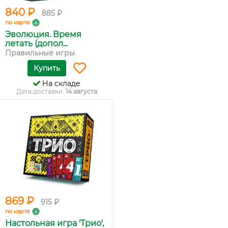
840 ₽
885 ₽
по карте
Эволюция. Время
летать (допол...
Правильные игры
Купить
На складе
Дата доставки:
14 августа
869 ₽
915 ₽
по карте
Настольная игра 'Трио',