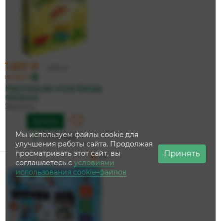
1 857 ₽
1 955 ₽
по карте
Настольная игра Банда
пятачок
Эврикус
Купить
Мы используем файлы cookie для
На складе
улучшения работы сайта. Продолжая
Дата доставки:
14 августа
Принять
просматривать этот сайт, вы
5.0
соглашаетесь с
условиями
использования cookie–файлов