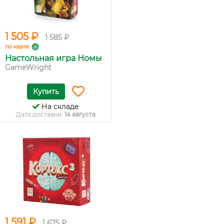
1 505 ₽
1 585 ₽
по карте
Настольная игра Номы
GameWright
Купить
На складе
Дата доставки:
14 августа
1 591 ₽
1 675 ₽