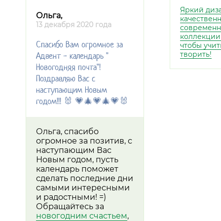
Яркий диз
Ольга,
качественн
13 декабря 2020 года
современ
коллекции
Спасибо Вам огромное за
чтобы учит
творить!
Адвент - календарь "
Новогодняя почта"!
Поздравляю Вас с
наступающим Новым
годом!!! 🐰 💗🎄💗🎄💗🐰
Ольга, спасибо
огромное за позитив, с
наступающим Вас
Новым годом, пусть
календарь поможет
сделать последние дни
самыми интересными
и радостными! =)
Обращайтесь за
новогодним счастьем
,