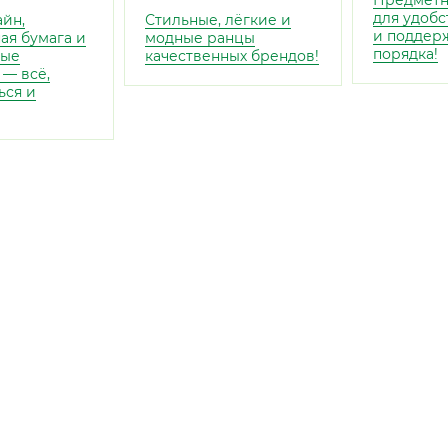
Предметн
для удобс
айн,
Стильные, лёгкие и
и поддер
ая бумага и
модные ранцы
порядка!
ные
качественных брендов!
 — всё,
ься и