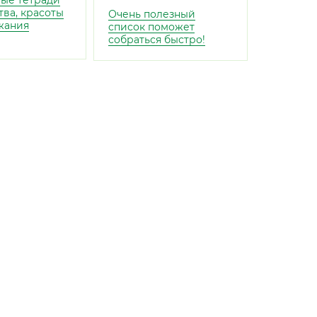
ые тетради
тва, красоты
Очень полезный
жания
список поможет
собраться быстро!