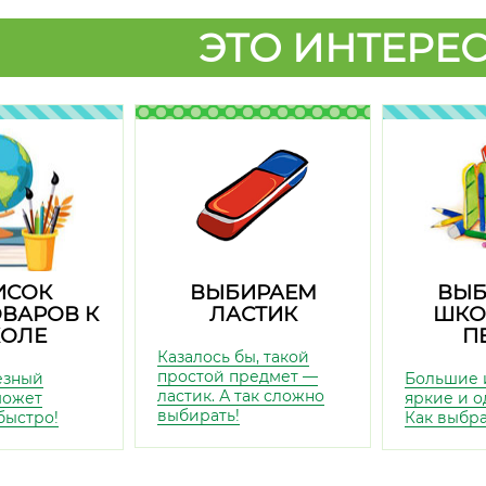
ЭТО ИНТЕРЕС
ИСОК
ВЫБИРАЕМ
ВЫБ
ВАРОВ К
ЛАСТИК
ШКО
ОЛЕ
П
Казалось бы, такой
простой предмет —
езный
Большие 
ластик. А так сложно
может
яркие и о
выбирать!
быстро!
Как выбр