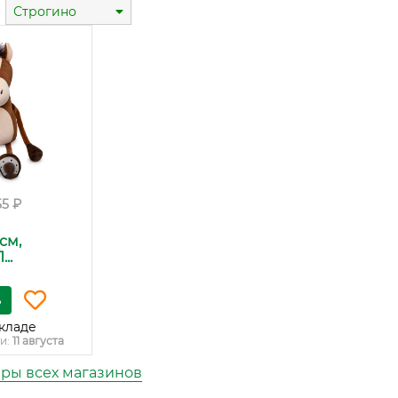
Строгино
55 ₽
см,
..
ь
кладе
и:
11 августа
ары всех магазинов