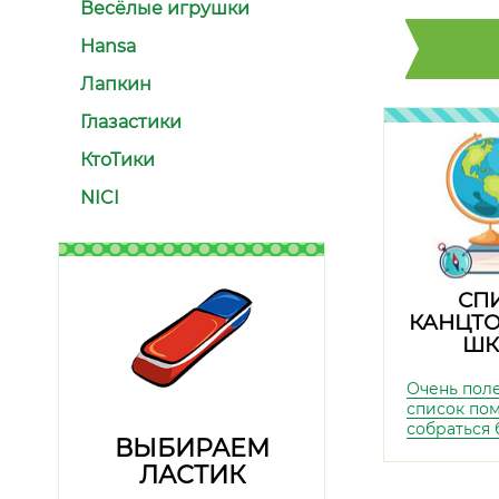
Весёлые игрушки
Hansa
Лапкин
Глазастики
КтоТики
NICI
СП
КАНЦТО
ШК
Очень пол
список по
собраться 
ВЫБИРАЕМ
ЛАСТИК