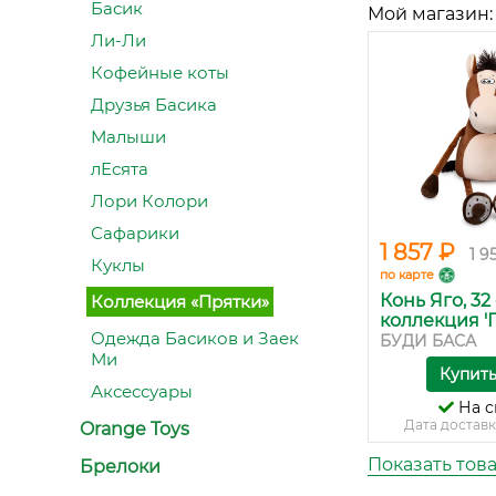
Басик
Мой магазин:
Ли-Ли
Кофейные коты
Друзья Басика
Малыши
лЕсята
Лори Колори
Сафарики
1 857 ₽
1 9
Куклы
по карте
Конь Яго, 32 
Коллекция «Прятки»
коллекция 'П.
Одежда Басиков и Заек
БУДИ БАСА
Ми
Купит
Аксессуары
На с
Дата доставк
Orange Toys
Показать тов
Брелоки