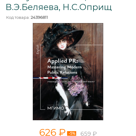
В.Э.Беляева, Н.С.Оприщ
Код товара:
24396811
626 ₽
659 ₽
-5%