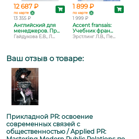
12 687 ₽
1 899 ₽
4 
по карте
по карте
по 
13 355 ₽
1 999 ₽
4 5
Английский для
Accent fransais:
A 
менеджеров. Пр...
Учебник фран...
Eng
Гайдукова Е.В., Л...
Эрстлинг Л.В., Пе...
Вое
Ваш отзыв о товаре:
Прикладной PR: освоение
современных связей с
общественностью / Applied PR:
Mastering Modern Public Relations по