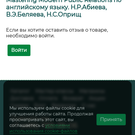
английскому языку. Н.Р.Абиева,
В.Э.Беляева, Н.С.Оприщ
Если вы хотите оставить отзыв о товаре,
необходимо войти.
Войти
Каталог
Мастер-классы
Магазины
Доставка
Оплата
Возврат
Акции
Скидки
Блог
Вакансии
О нас
Мы используем файлы cookie для
улучшения работы сайта. Продолжая
Позвоните нам:
Принять
просматривать этот сайт, вы
+7 (495) 789-39-06
соглашаетесь с
условиями
использования cookie–файлов