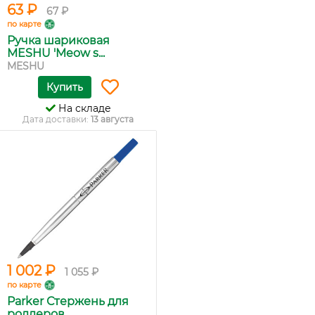
63 ₽
67 ₽
по карте
Ручка шариковая
MESHU 'Meow s...
MESHU
Купить
На складе
Дата доставки:
13 августа
1 002 ₽
1 055 ₽
по карте
Parker Стержень для
роллеров ...