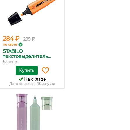
284 ₽
299 ₽
по карте
STABILO
текстовыделитель
BOSS...
Stabilo
Купить
На складе
Дата доставки:
13 августа