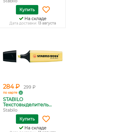
Boss...
Stabilo
Купить
На складе
Дата доставки:
13 августа
284 ₽
299 ₽
по карте
STABILO
Текстовыделитель
Boss...
Stabilo
Купить
На складе