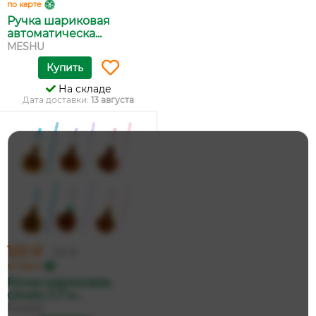
по карте
Ручка шариковая
автоматическа...
MESHU
Купить
На складе
Дата доставки:
13 августа
120 ₽
127 ₽
по карте
Ручка шариковая,
синяя, 0.7 м...
Funster