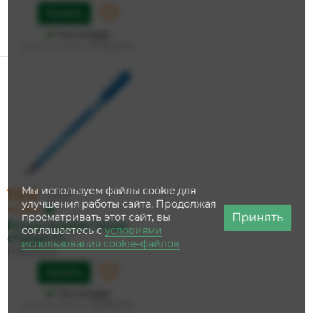
Купить
На складе
Дата доставки:
13 августа
Мы используем файлы cookie для
113 ₽
119 ₽
улучшения работы сайта. Продолжая
по карте
Принять
просматривать этот сайт, вы
Ручка гелевая пиши-
соглашаетесь с
условиями
стирай 'Fl...
использования cookie–файлов
FlexOffice
Купить
На складе
Дата доставки:
13 августа