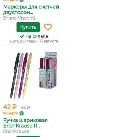
Маркеры для скетчей
двусторон...
Bruno Visconti
Купить
На складе
Дата доставки:
13 августа
42 ₽
45 ₽
по карте
Ручка шариковая
ErichKrause R...
ErichKrause