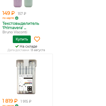
149 ₽
157 ₽
по карте
Текстовыделитель
'Primavera' ...
Bruno Visconti
Купить
На складе
Дата доставки:
13 августа
1 819 ₽
1 915 ₽
по карте