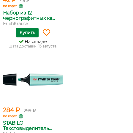
42 ₽
45 ₽
по карте
Набор из 12
чернографитных ка...
ErichKrause
Купить
На складе
Дата доставки:
13 августа
284 ₽
299 ₽
по карте
STABILO
Текстовыделитель