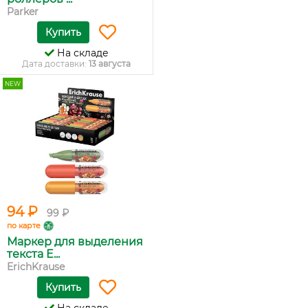
Parker
Купить
На складе
Дата доставки:
13 августа
NEW
94 ₽
99 ₽
по карте
Маркер для выделения
текста E...
ErichKrause
Купить