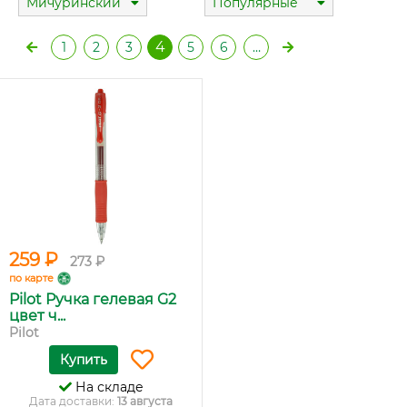
Мичуринский
Популярные
4
1
2
3
5
6
…
259 ₽
273 ₽
по карте
Pilot Ручка гелевая G2
цвет ч...
Pilot
Купить
На складе
Дата доставки:
13 августа