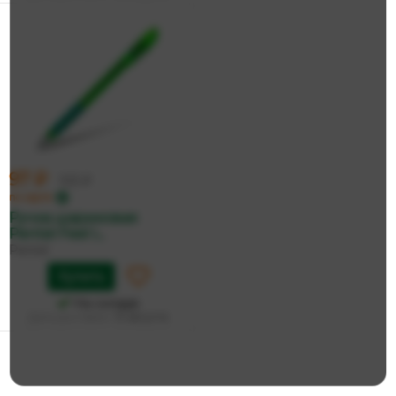
97 ₽
103 ₽
по карте
Ручка шариковая
Pentel Feel i...
Pentel
Купить
На складе
Дата доставки:
13 августа