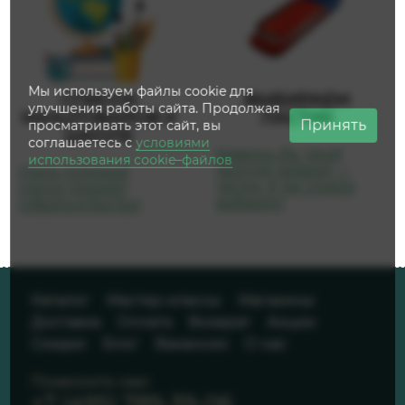
Мы используем файлы cookie для
СПИСОК
ВЫБИРАЕМ
улучшения работы сайта. Продолжая
КАНЦТОВАРОВ К
ЛАСТИК
Принять
просматривать этот сайт, вы
ШКОЛЕ
соглашаетесь с
условиями
Казалось бы, такой
использования cookie–файлов
простой предмет —
Очень полезный
ластик. А так сложно
список поможет
выбирать!
собраться быстро!
Каталог
Мастер-классы
Магазины
Доставка
Оплата
Возврат
Акции
Скидки
Блог
Вакансии
О нас
Позвоните нам:
+7 (495) 789-39-06