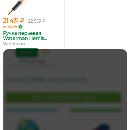
21 431 ₽
22 559 ₽
по карте
Ручка перьевая
Waterman Hemis...
Waterman
Купить
На складе
Дата доставки:
14 августа
Показать товары всех магазинов
ЭТО ИНТЕРЕСНО: