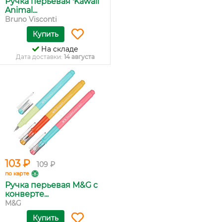
Ручка перьевая 'Kawaii
Animal...
Bruno Visconti
Купить
На складе
Дата доставки:
14 августа
103 ₽
109 ₽
по карте
Ручка перьевая M&G с
конверте...
M&G
Купить