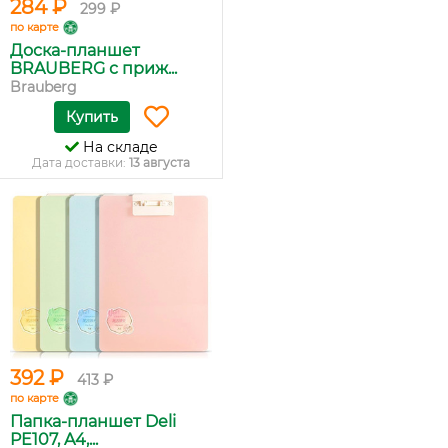
284 ₽
299 ₽
по карте
Доска-планшет
BRAUBERG с приж...
Brauberg
Купить
На складе
Дата доставки:
13 августа
392 ₽
413 ₽
по карте
Папка-планшет Deli
PE107, A4,...