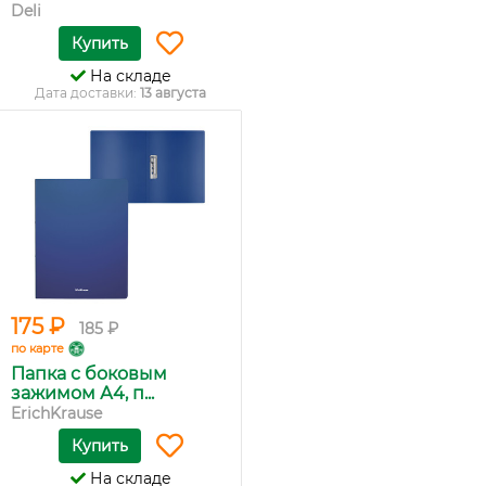
Deli
Купить
На складе
Дата доставки:
13 августа
175 ₽
185 ₽
по карте
Папка с боковым
зажимом А4, п...
ErichKrause
Купить
На складе