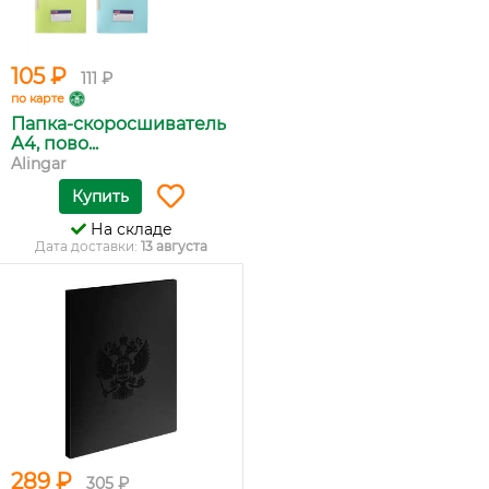
105 ₽
111 ₽
по карте
Папка-скоросшиватель
А4, пово...
Alingar
Купить
На складе
Дата доставки:
13 августа
289 ₽
305 ₽