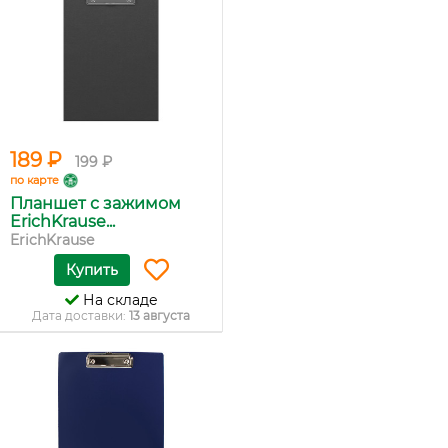
189 ₽
199 ₽
по карте
Планшет с зажимом
ErichKrause...
ErichKrause
Купить
На складе
Дата доставки:
13 августа