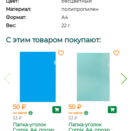
Цвет:
бесцветный
Материал:
полипропилен
Формат:
А4
Вес:
22 г
С этим товаром покупают:
50 ₽
50 ₽
50
по карте
по карте
по 
53 ₽
53 ₽
53 
Папка-уголок
Папка-уголок
Па
Comix, А4, прозр...
Comix, А4, прозр...
Com