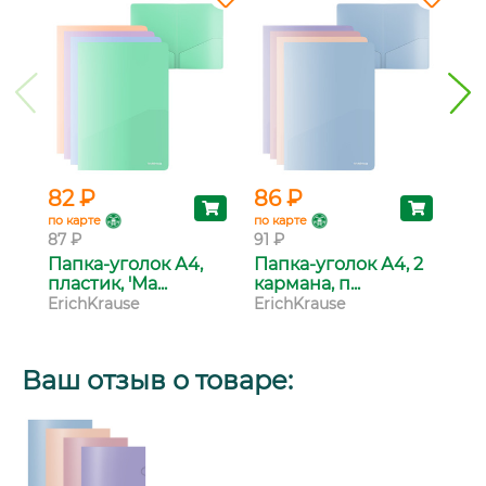
82 ₽
86 ₽
50
по карте
по карте
по 
87 ₽
91 ₽
53 
Папка-уголок А4,
Папка-уголок А4, 2
Па
пластик, 'Ma...
кармана, п...
Com
ErichKrause
ErichKrause
Co
Ваш отзыв о товаре: