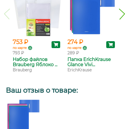
753 ₽
274 ₽
12
по карте
по карте
по 
793 ₽
289 ₽
13 
Набор файлов
Папка ErichKrause
Бю
Brauberg Яблоко ...
Glance Vivi...
вк
Brauberg
ErichKrause
Бю
Ваш отзыв о товаре: