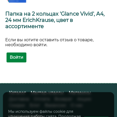
Папка на 2 кольцах 'Glance Vivid', А4,
24 мм ErichKrause, цвет в
ассортименте
Если вы хотите оставить отзыв о товаре,
необходимо войти.
Войти
Каталог
Мастер-классы
Магазины
Доставка
Оплата
Возврат
Акции
Скидки
Блог
Вакансии
О нас
Мы используем файлы cookie для
Позвоните нам:
улучшения работы сайта. Продолжая