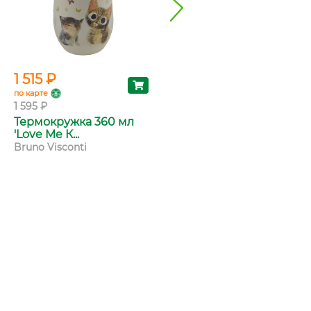
1 515 ₽
103 ₽
по карте
по карте
1 595 ₽
109 ₽
Термокружка 360 мл
Ручка шариковая BV
'Love Me К...
Love me: К...
Bruno Visconti
Bruno Visconti