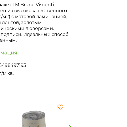
кет ТM Bruno Visconti
лен из высококачественного
г/м2) с матовой ламинацией,
 лентой, золотым
лическими люверсами.
я подписи. Идеальный способ
бенным.
мация:
6498497193
г/м.кв.