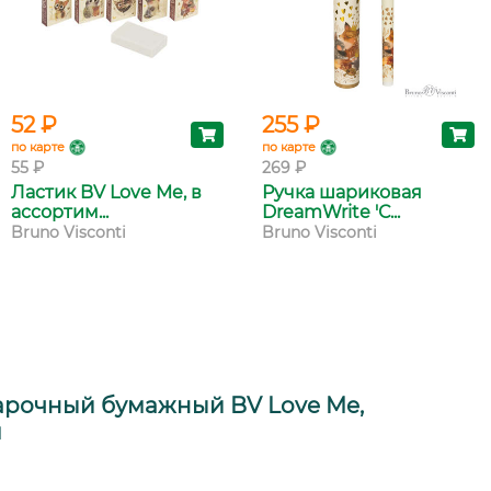
52 ₽
255 ₽
по карте
по карте
55 ₽
269 ₽
Ластик BV Love Me, в
Ручка шариковая
ассортим...
DreamWrite 'С...
Bruno Visconti
Bruno Visconti
арочный бумажный BV Love Me,
м