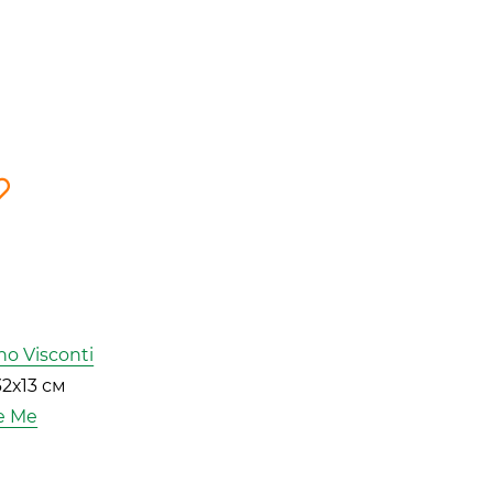
no Visconti
32х13 см
e Me