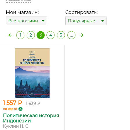
Мой магазин:
Сортировать:
Все магазины
Популярные
3
1
2
4
5
…
1 557 ₽
1 639 ₽
по карте
Политическая история
Индонезии
Куклин Н. С