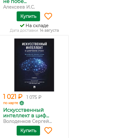
не побе...
Алексеев И.С.
Купить
На складе
Дата доставки:
14 августа
1 021 ₽
1 075 ₽
по карте
Искусственный
интеллект в циф...
Володенков Сергей...
Купить