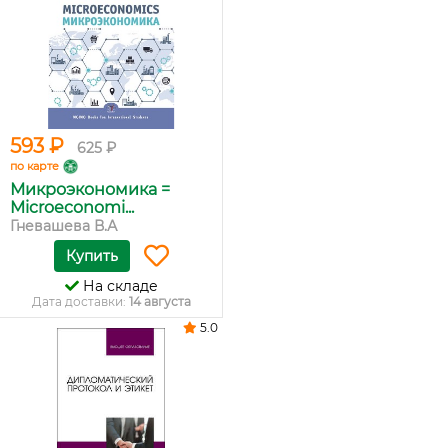
593 ₽
625 ₽
по карте
Микроэкономика =
Microeconomi...
Гневашева В.А
Купить
На складе
Дата доставки:
14 августа
5.0