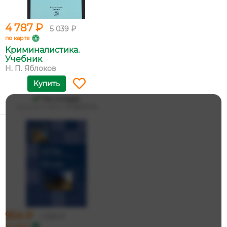
4 787 ₽
5 039 ₽
по карте
Криминалистика.
Учебник
Н. П. Яблоков
Купить
На складе
Дата доставки:
14 августа
954 ₽
1 005 ₽
по карте