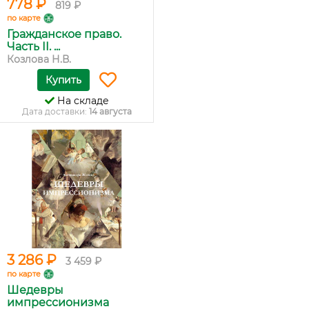
778 ₽
819 ₽
по карте
Гражданское право.
Часть II. ...
Козлова Н.В.
Купить
На складе
Дата доставки:
14 августа
3 286 ₽
3 459 ₽
по карте
Шедевры
импрессионизма