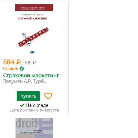
584 ₽
615 ₽
по карте
Страховой маркетинг
Гюлумян А.Р, Турб...
Купить
На складе
Дата доставки:
14 августа