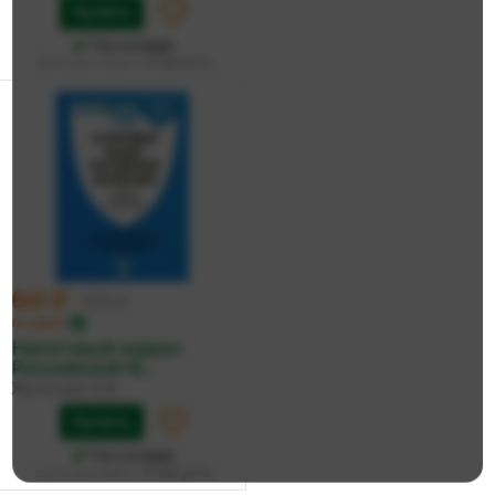
Купить
На складе
Дата доставки:
14 августа
641 ₽
675 ₽
по карте
Налоговый кодекс
Российской Ф...
Жульнев Н.Я.
Купить
На складе
Дата доставки:
14 августа