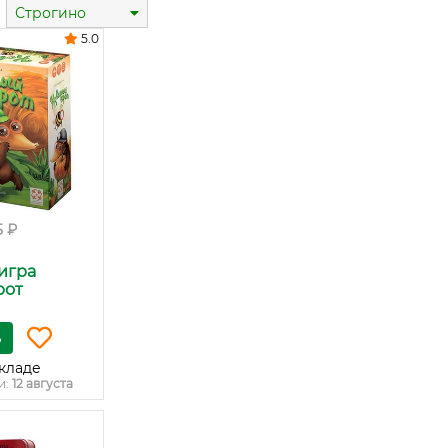
Строгино
5.0
5 ₽
игра
рот
ь
кладе
и:
12 августа