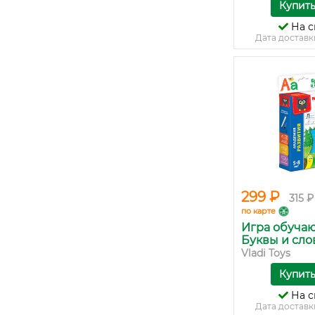
Купит
На с
Дата доставк
299 ₽
315 ₽
по карте
Игра обуча
Буквы и сло
Vladi Toys
Купит
На с
Дата доставк