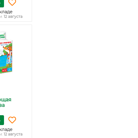
ь
кладе
и:
12 августа
ющая
ва
ь
кладе
и:
12 августа