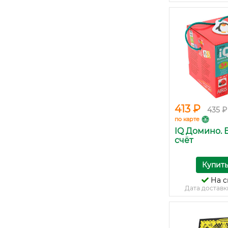
413 ₽
435 ₽
по карте
IQ Домино. 
счёт
Купит
На с
Дата доставк