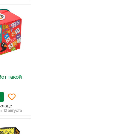
Вот такой
ь
кладе
и:
12 августа