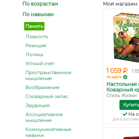
По возрастам
Мой магазин:
По навыкам
Память
Ловкость
Реакция
Логика
Устный счет
1 059 ₽
1 11
Пространственное
по карте
мышление
Настольная 
Воображение
Коварный к
Стиль Жизни
Словарный запас
Купит
Эрудиция
Ассоциативное
На с
Дата доставк
мышление
Коммуникативные
навыки