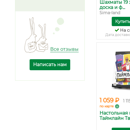
Шахматы 19 х
доска и ф...
Sima-land
Купит
На с
Дата доставк
Все отзывы
Написать нам
1 059 ₽
1 11
по карте
Настольная 
Таймлайн Тви