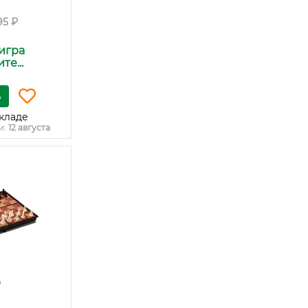
95 ₽
игра
е...
ь
кладе
и:
12 августа
₽