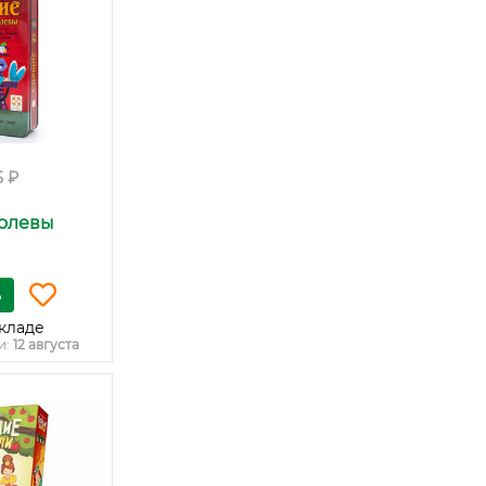
5 ₽
олевы
ь
кладе
и:
12 августа