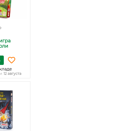
₽
игра
оли
ь
кладе
и:
12 августа