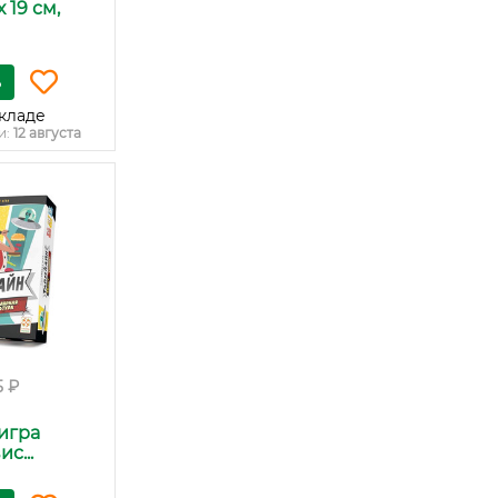
 19 см,
ь
кладе
и:
12 августа
5 ₽
игра
с...