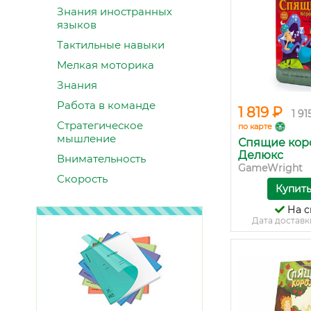
Знания иностранных
языков
Тактильные навыки
Мелкая моторика
Знания
Работа в команде
1 819 ₽
1 91
Стратегическое
по карте
мышление
Спящие кор
Делюкс
Внимательность
GameWright
Скорость
Купит
На с
Дата доставк