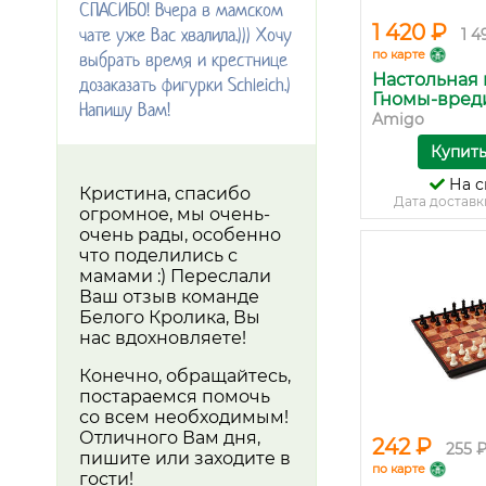
СПАСИБО! Вчера в мамском
1 420 ₽
чате уже Вас хвалила.))) Хочу
1 4
по карте
выбрать время и крестнице
Настольная 
дозаказать фигурки Schleich.)
Гномы-вредит
Напишу Вам!
Amigo
Купит
На с
Кристина, спасибо
Дата доставк
огромное, мы очень-
очень рады, особенно
что поделились с
мамами :) Переслали
Ваш отзыв команде
Белого Кролика, Вы
нас вдохновляете!
Конечно, обращайтесь,
постараемся помочь
со всем необходимым!
Отличного Вам дня,
242 ₽
255 
пишите или заходите в
по карте
гости!