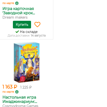
по карте
Игра карточная
'Заводной крок...
Dream makers
Купить
На складе
Дата доставки:
14 августа
1 163 ₽
1 225 ₽
по карте
Настольная игра
Имаджинариум:...
Cosmodrome Games