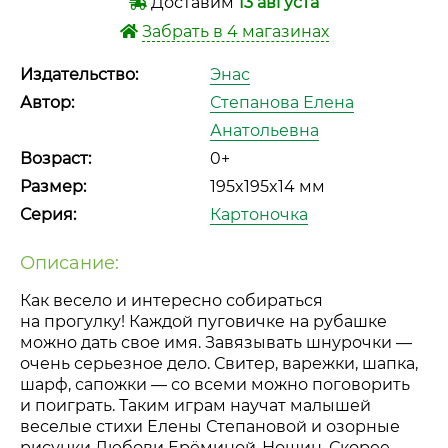
Доставим
13 августа
Забрать в 4 магазинах
Издательство:
Энас
Автор:
Степанова Елена
Анатольевна
Возраст:
0+
Размер:
195x195x14 мм
Серия:
Картоночка
Описание:
Как весело и интересно собираться
на прогулку! Каждой пуговичке на рубашке
можно дать свое имя. Завязывать шнурочки —
очень серьезное дело. Свитер, варежки, шапка,
шарф, сапожки — со всеми можно поговорить
и поиграть. Таким играм научат малышей
веселые стихи Елены Степановой и озорные
рисунки Любови
Ерёминой-Ношин
. Скорее