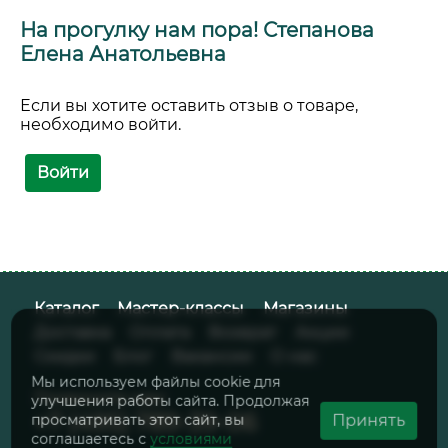
На прогулку нам пора! Степанова
Елена Анатольевна
Если вы хотите оставить отзыв о товаре,
необходимо войти.
Войти
Каталог
Мастер-классы
Магазины
Доставка
Оплата
Возврат
Акции
Скидки
Блог
Вакансии
О нас
Мы используем файлы cookie для
Позвоните нам:
улучшения работы сайта. Продолжая
+7 (495) 789-39-06
Принять
просматривать этот сайт, вы
соглашаетесь с
условиями