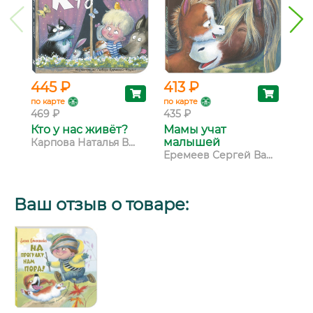
445 ₽
413 ₽
41
по карте
по карте
по 
469 ₽
435 ₽
435
Кто у нас живёт?
Мамы учат
По
малышей
др
Карпова Наталья В...
Еремеев Сергей Ва...
Кар
Ваш отзыв о товаре: