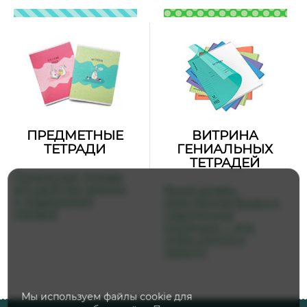
ПРЕДМЕТНЫЕ
ВИТРИНА
ТЕТРАДИ
ГЕНИАЛЬНЫХ
ТЕТРАДЕЙ
Предметные тетради
для удобства, красоты
Яркий дизайн,
и поддержания
качественная бумага и
порядка!
современные
коллекции — всё,
чтобы учиться и
творить!
Мы используем файлы cookie для