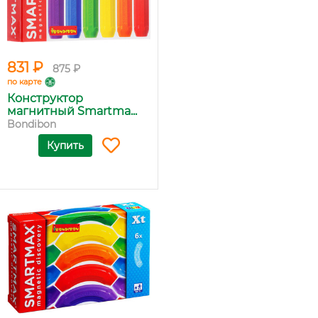
831 ₽
875 ₽
по карте
Конструктор
магнитный Smartma...
Bondibon
Купить