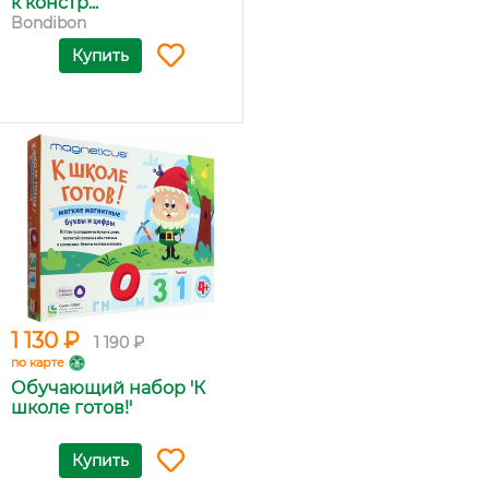
к констр...
Bondibon
Купить
1 130 ₽
1 190 ₽
по карте
Обучающий набор 'К
школе готов!'
Купить