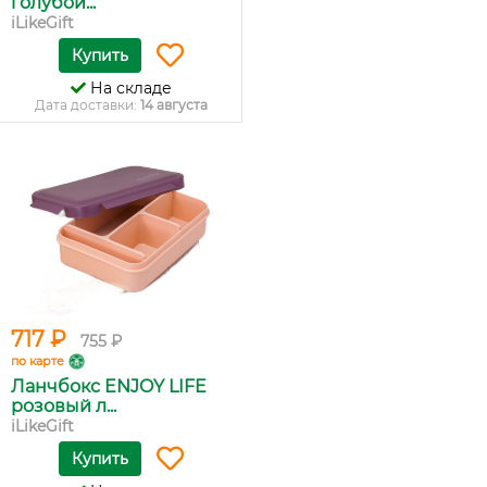
голубой...
iLikeGift
Купить
На складе
Дата доставки:
14 августа
717 ₽
755 ₽
по карте
Ланчбокс ENJOY LIFE
розовый л...
iLikeGift
Купить