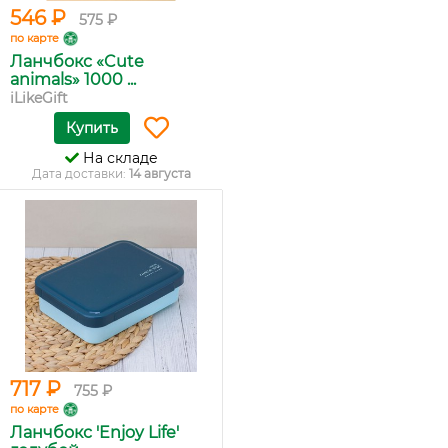
546 ₽
575 ₽
по карте
Ланчбокс «Cute
animals» 1000 ...
iLikeGift
Купить
На складе
Дата доставки:
14 августа
717 ₽
755 ₽
по карте
Ланчбокс 'Enjoy Life'