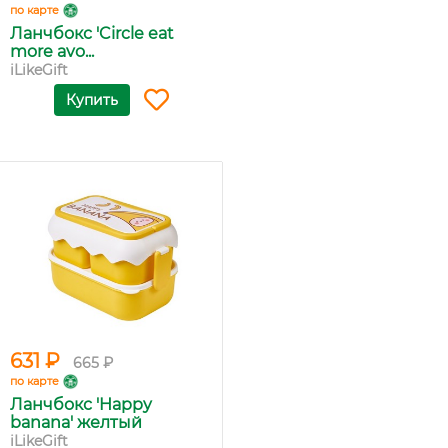
по карте
Ланчбокс 'Circle eat
more avo...
iLikeGift
Купить
631 ₽
665 ₽
по карте
Ланчбокс 'Happy
banana' желтый
iLikeGift