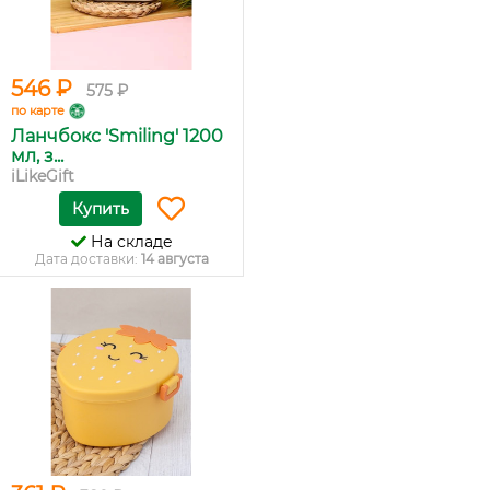
546 ₽
575 ₽
по карте
Ланчбокс 'Smiling' 1200
мл, з...
iLikeGift
Купить
На складе
Дата доставки:
14 августа