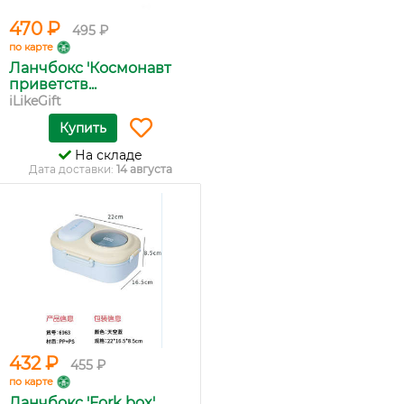
470 ₽
495 ₽
по карте
Ланчбокс 'Космонавт
приветств...
iLikeGift
Купить
На складе
Дата доставки:
14 августа
432 ₽
455 ₽
по карте
Ланчбокс 'Fork box'