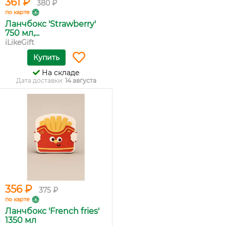
361 ₽
380 ₽
по карте
Ланчбокс 'Strawberry'
750 мл,...
iLikeGift
Купить
На складе
Дата доставки:
14 августа
356 ₽
375 ₽
по карте
Ланчбокс 'French fries'
1350 мл