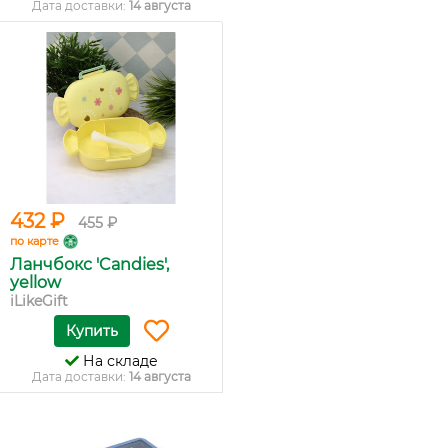
Дата доставки:
14 августа
432 ₽
455 ₽
по карте
Ланчбокс 'Candies',
yellow
iLikeGift
Купить
На складе
Дата доставки:
14 августа