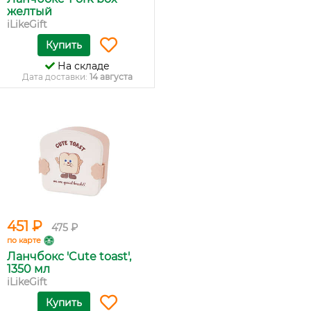
желтый
iLikeGift
Купить
На складе
Дата доставки:
14 августа
451 ₽
475 ₽
по карте
Ланчбокс 'Cute toast',
1350 мл
iLikeGift
Купить