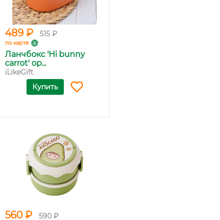
489 ₽
515 ₽
по карте
Ланчбокс 'Hi bunny
carrot' ор...
iLikeGift
Купить
560 ₽
590 ₽