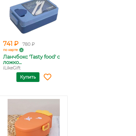
741 ₽
780 ₽
по карте
Ланчбокс 'Tasty food' с
ложко...
iLikeGift
Купить