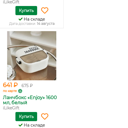
iLikeGift
Купить
На складе
Дата доставки:
14 августа
641 ₽
675 ₽
по карте
Ланчбокс «Enjoy» 1600
мл, белый
iLikeGift
Купить
На складе